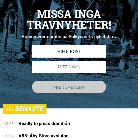
MISSA INGA
TRAVNYHETER!
Prenumerera gratis på Sulkysports nyhetsbrev
›››
SENASTE
Readly Express drar ifrån
13:33
V85: Åby Stora avslutar
12:02