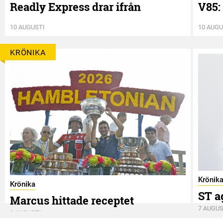
Readly Express drar ifrån
V85:
10 AUGUSTI
10 AUGU
KRÖNIKA
Krönik
Krönika
ST a
Marcus hittade receptet
7 AUGUS
9 AUGUSTI