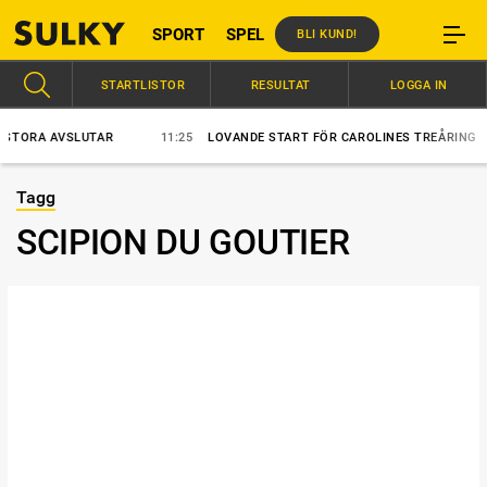
SPORT
SPEL
BLI KUND!
STARTLISTOR
RESULTAT
LOGGA IN
RA AVSLUTAR
11:25
LOVANDE START FÖR CAROLINES TREÅRING
Tagg
SCIPION DU GOUTIER