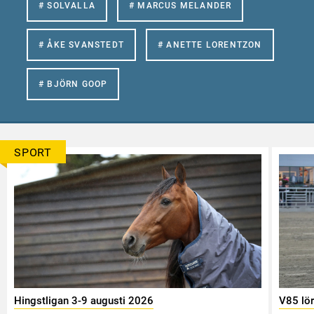
# SOLVALLA
# MARCUS MELANDER
# ÅKE SVANSTEDT
# ANETTE LORENTZON
# BJÖRN GOOP
SPORT
Hingstligan 3-9 augusti 2026
V85 lö