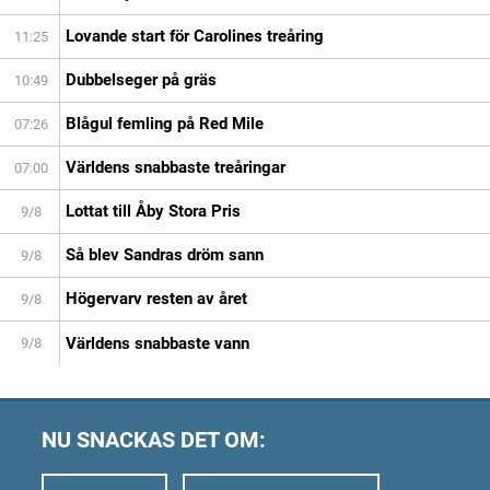
Lovande start för Carolines treåring
11:25
Dubbelseger på gräs
10:49
Blågul femling på Red Mile
07:26
Världens snabbaste treåringar
07:00
Lottat till Åby Stora Pris
9/8
Så blev Sandras dröm sann
9/8
Högervarv resten av året
9/8
Världens snabbaste vann
9/8
NU SNACKAS DET OM: