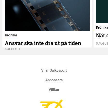
Krönik
När 
Krönika
Ansvar ska inte dra ut på tiden
5 AUGUS
6 AUGUSTI
Vi är Sulkysport
Annonsera
Villkor