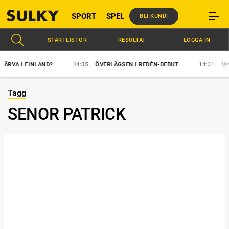
SPORT
SPEL
BLI KUND!
STARTLISTOR
RESULTAT
LOGGA IN
VA I FINLAND?
14:35
ÖVERLÄGSEN I REDÉN-DEBUT
14:31
MAJB
Tagg
SENOR PATRICK