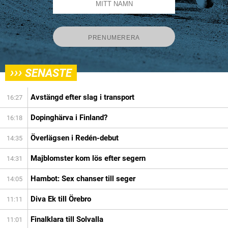
›››
SENASTE
Avstängd efter slag i transport
16:27
Dopinghärva i Finland?
16:18
Överlägsen i Redén-debut
14:35
Majblomster kom lös efter segern
14:31
Hambot: Sex chanser till seger
14:05
Diva Ek till Örebro
11:11
Finalklara till Solvalla
11:01