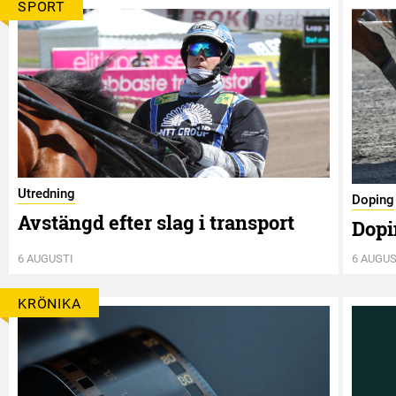
SPORT
Utredning
Doping
Avstängd efter slag i transport
Dopi
6 AUGUSTI
6 AUGUS
KRÖNIKA