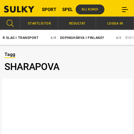
SPORT
SPEL
BLI KUND!
STARTLISTOR
RESULTAT
LOGGA IN
SLAG I TRANSPORT
6/8
DOPINGHÄRVA I FINLAND?
6/8
ÖVERLÄGS
Tagg
SHARAPOVA