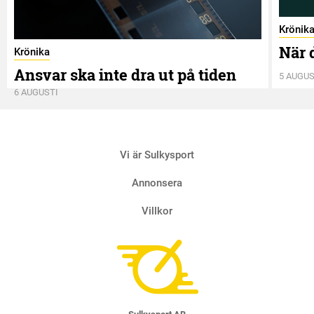
Krönik
När 
Krönika
Ansvar ska inte dra ut på tiden
5 AUGUS
6 AUGUSTI
Vi är Sulkysport
Annonsera
Villkor