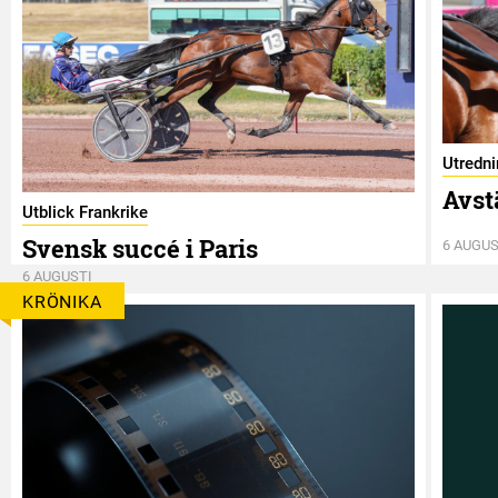
Utredn
Avst
Utblick Frankrike
Svensk succé i Paris
6 AUGUS
6 AUGUSTI
KRÖNIKA