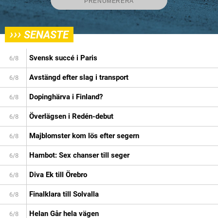
›››
SENASTE
Svensk succé i Paris
6/8
Avstängd efter slag i transport
6/8
Dopinghärva i Finland?
6/8
Överlägsen i Redén-debut
6/8
Majblomster kom lös efter segern
6/8
Hambot: Sex chanser till seger
6/8
Diva Ek till Örebro
6/8
Finalklara till Solvalla
6/8
Helan Går hela vägen
6/8