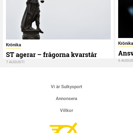
Krönik
Krönika
Ansv
ST agerar – frågorna kvarstår
6 AUGUS
7 AUGUSTI
Vi är Sulkysport
Annonsera
Villkor