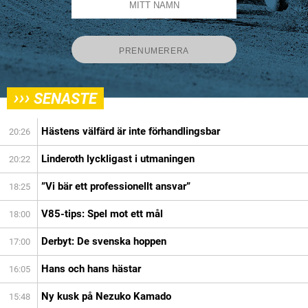
›››
SENASTE
Hästens välfärd är inte förhandlingsbar
20:26
Linderoth lyckligast i utmaningen
20:22
”Vi bär ett professionellt ansvar”
18:25
V85-tips: Spel mot ett mål
18:00
Derbyt: De svenska hoppen
17:00
Hans och hans hästar
16:05
Ny kusk på Nezuko Kamado
15:48