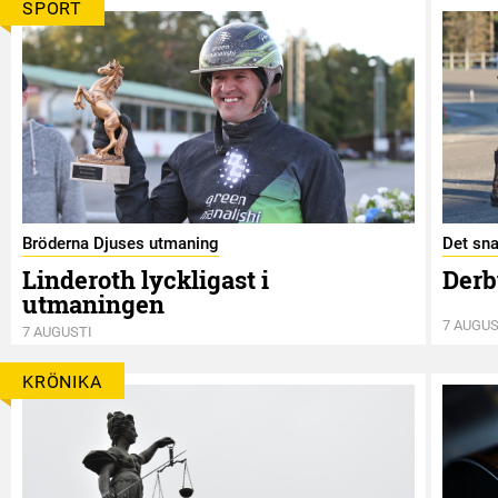
SPORT
Bröderna Djuses utmaning
Det sna
Linderoth lyckligast i
Derb
utmaningen
7 AUGUS
7 AUGUSTI
KRÖNIKA