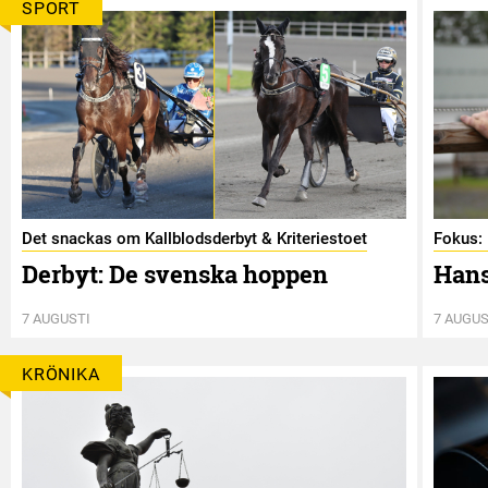
SPORT
Det snackas om Kallblodsderbyt & Kriteriestoet
Fokus: 
Derbyt: De svenska hoppen
Hans
7 AUGUSTI
7 AUGUS
KRÖNIKA