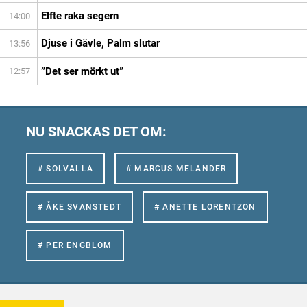
Elfte raka segern
14:00
Djuse i Gävle, Palm slutar
13:56
”Det ser mörkt ut”
12:57
NU SNACKAS DET OM:
# SOLVALLA
# MARCUS MELANDER
# ÅKE SVANSTEDT
# ANETTE LORENTZON
# PER ENGBLOM