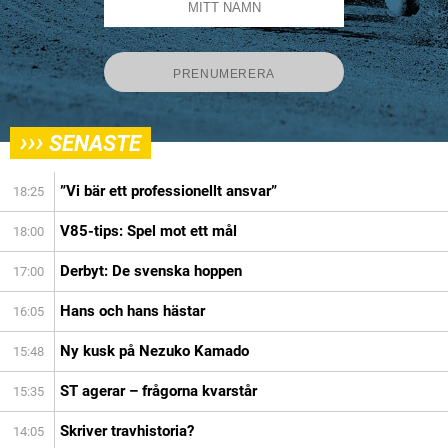
›››
SENASTE
”Vi bär ett professionellt ansvar”
18:25
V85-tips: Spel mot ett mål
18:00
Derbyt: De svenska hoppen
17:00
Hans och hans hästar
16:05
Ny kusk på Nezuko Kamado
15:48
ST agerar – frågorna kvarstår
15:35
Skriver travhistoria?
14:05