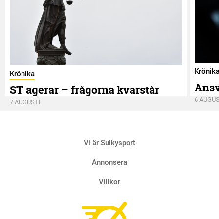
Krönik
Krönika
Ansv
ST agerar – frågorna kvarstår
6 AUGUS
7 AUGUSTI
Vi är Sulkysport
Annonsera
Villkor