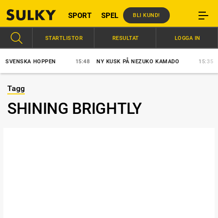
SPORT
SPEL
BLI KUND!
STARTLISTOR
RESULTAT
LOGGA IN
SVENSKA HOPPEN
15:48
NY KUSK PÅ NEZUKO KAMADO
15:35
ST
Tagg
SHINING BRIGHTLY