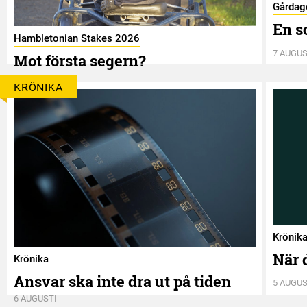
Gårdag
En s
Hambletonian Stakes 2026
7 AUGUS
Mot första segern?
7 AUGUSTI
KRÖNIKA
Krönik
När 
Krönika
Ansvar ska inte dra ut på tiden
5 AUGUS
6 AUGUSTI