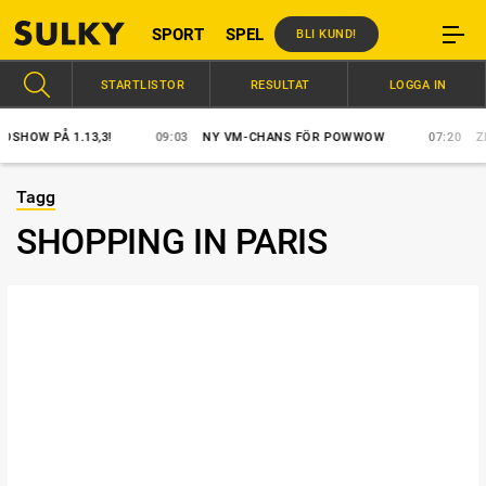
SPORT
SPEL
BLI KUND!
STARTLISTOR
RESULTAT
LOGGA IN
OW PÅ 1.13,3!
09:03
NY VM-CHANS FÖR POWWOW
07:20
ZERO
Tagg
SHOPPING IN PARIS