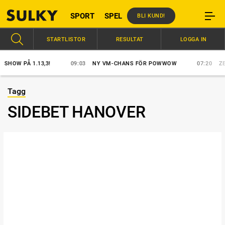
SPORT
SPEL
BLI KUND!
STARTLISTOR
RESULTAT
LOGGA IN
OW PÅ 1.13,3!
09:03
NY VM-CHANS FÖR POWWOW
07:20
ZERO
Tagg
SIDEBET HANOVER