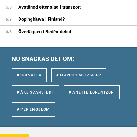
Avstängd efter slag i transport
6/8
Dopinghärva i Finland?
6/8
Överlägsen i Redén-debut
6/8
NU SNACKAS DET OM:
# SOLVALLA
# MARCUS MELANDER
# ÅKE SVANSTEDT
# ANETTE LORENTZON
# PER ENGBLOM