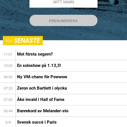
›››
SENASTE
Mot första segern?
11:01
En soloshow på 1.13,3!
10:03
Ny VM-chans för Powwow
09:03
Zeron och Bartlett i olycka
07:20
Åke invald i Hall of Fame
07:00
Banrekord av Melander-sto
06:44
Svensk succé i Paris
6/8