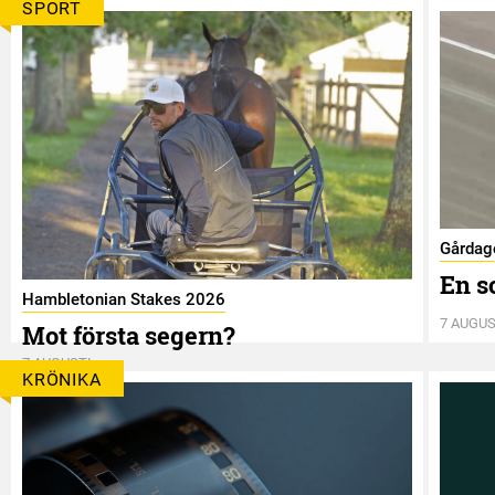
SPORT
Gårdag
En s
Hambletonian Stakes 2026
7 AUGUS
Mot första segern?
7 AUGUSTI
KRÖNIKA