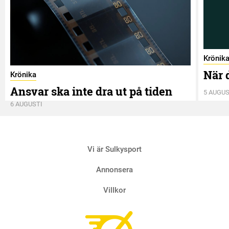
Krönik
När 
Krönika
Ansvar ska inte dra ut på tiden
5 AUGUS
6 AUGUSTI
Vi är Sulkysport
Annonsera
Villkor