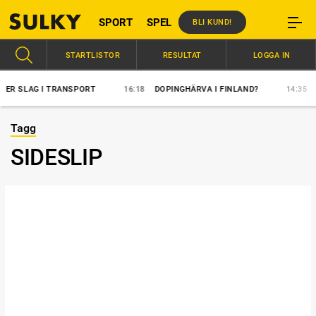
SPORT
SPEL
BLI KUND!
STARTLISTOR
RESULTAT
LOGGA IN
 SLAG I TRANSPORT
16:18
DOPINGHÄRVA I FINLAND?
14:35
ÖV
Tagg
SIDESLIP