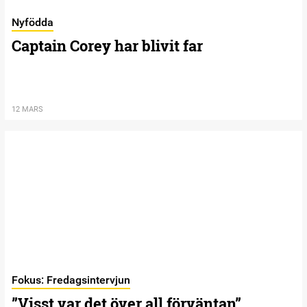
Nyfödda
Captain Corey har blivit far
12 MARS
Fokus: Fredagsintervjun
”Visst var det över all förväntan”