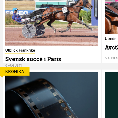
Utredn
Avst
Utblick Frankrike
Svensk succé i Paris
6 AUGUS
6 AUGUSTI
KRÖNIKA