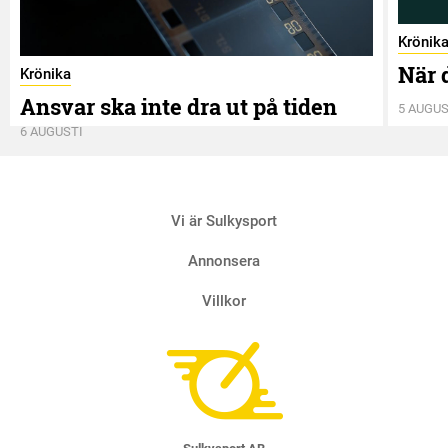
Krönik
När 
Krönika
Ansvar ska inte dra ut på tiden
5 AUGUS
6 AUGUSTI
Vi är Sulkysport
Annonsera
Villkor