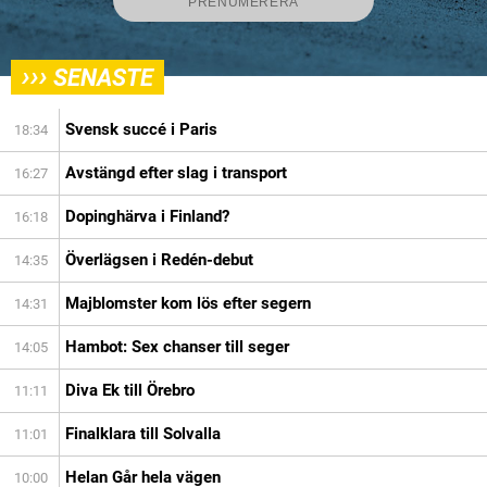
›››
SENASTE
Svensk succé i Paris
18:34
Avstängd efter slag i transport
16:27
Dopinghärva i Finland?
16:18
Överlägsen i Redén-debut
14:35
Majblomster kom lös efter segern
14:31
Hambot: Sex chanser till seger
14:05
Diva Ek till Örebro
11:11
Finalklara till Solvalla
11:01
Helan Går hela vägen
10:00