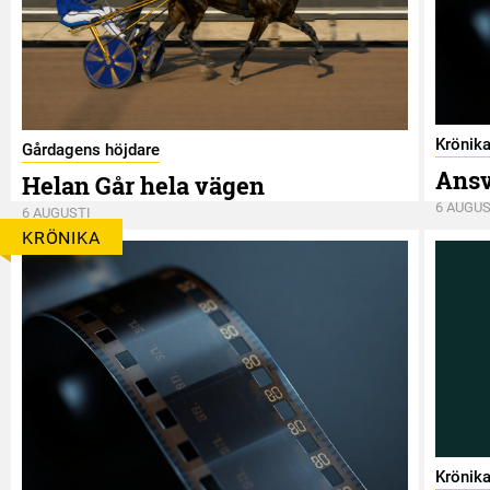
Krönik
Gårdagens höjdare
Ansv
Helan Går hela vägen
6 AUGUS
6 AUGUSTI
KRÖNIKA
Krönik