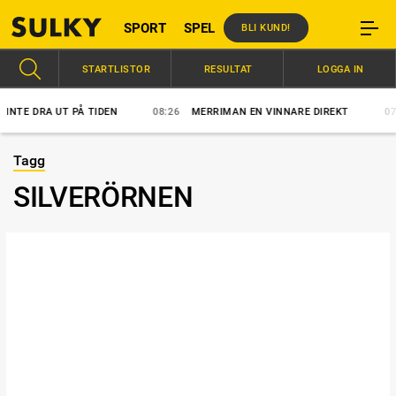
SPORT
SPEL
BLI KUND!
STARTLISTOR
RESULTAT
LOGGA IN
DRA UT PÅ TIDEN
08:26
MERRIMAN EN VINNARE DIREKT
07:31
M
Tagg
SILVERÖRNEN