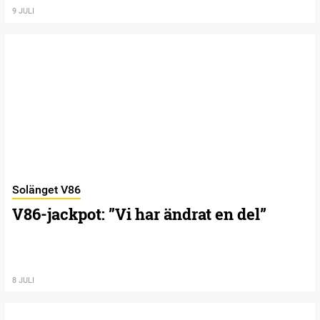
9 JULI
Solänget V86
V86-jackpot: ”Vi har ändrat en del”
8 JULI