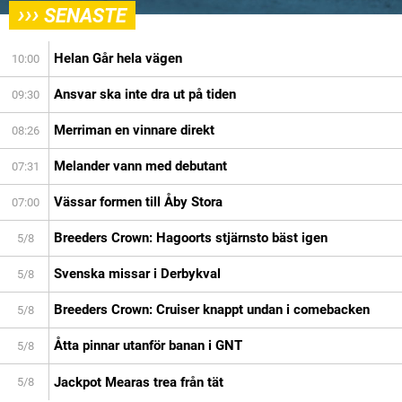
›››
SENASTE
Helan Går hela vägen
10:00
Ansvar ska inte dra ut på tiden
09:30
Merriman en vinnare direkt
08:26
Melander vann med debutant
07:31
Vässar formen till Åby Stora
07:00
Breeders Crown: Hagoorts stjärnsto bäst igen
5/8
Svenska missar i Derbykval
5/8
Breeders Crown: Cruiser knappt undan i comebacken
5/8
Åtta pinnar utanför banan i GNT
5/8
Jackpot Mearas trea från tät
5/8