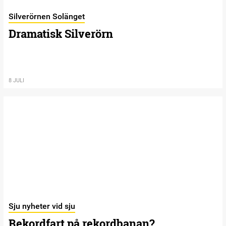
Silverörnen Solänget
Dramatisk Silverörn
8 JULI
Sju nyheter vid sju
Rekordfart på rekordbanan?