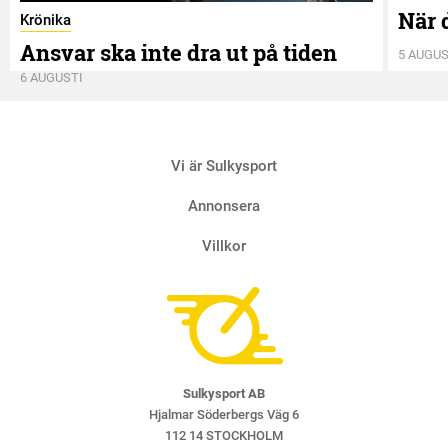
När 
Krönika
Ansvar ska inte dra ut på tiden
5 AUGUS
6 AUGUSTI
Vi är Sulkysport
Annonsera
Villkor
Sulkysport AB
Hjalmar Söderbergs Väg 6
112 14 STOCKHOLM