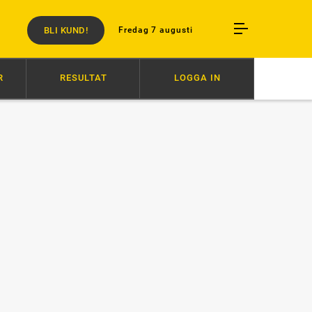
BLI KUND!
Fredag 7 augusti
R
RESULTAT
LOGGA IN
6/8
SVENSK SUCCÉ I PARIS
6/8
AVSTÄNGD EFTER SLAG I TRANS