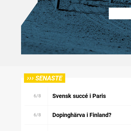
›››
SENASTE
Svensk succé i Paris
6/8
Dopinghärva i Finland?
6/8