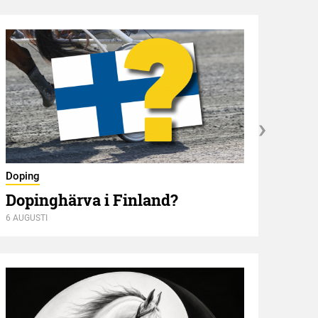
Nyför
Doping
Öve
Dopinghärva i Finland?
6 AUGUSTI
6 AUGU