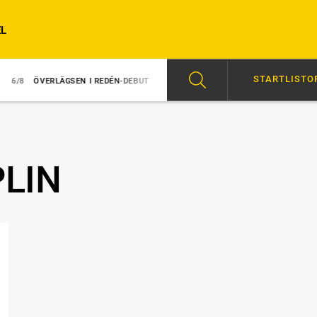
L
STARTLISTO
RLÄGSEN I REDÉN-DEBUT
6/8
MAJBLOMSTER KOM LÖS EFTER SEGERN
LIN