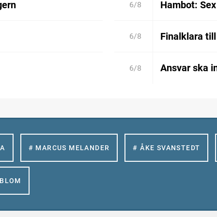
gern
Hambot: Sex 
6/8
Finalklara til
6/8
Ansvar ska in
6/8
LA
# MARCUS MELANDER
# ÅKE SVANSTEDT
GBLOM