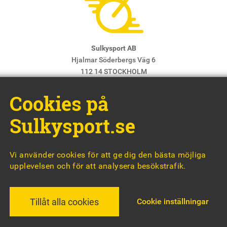
Sulkysport AB
Hjalmar Söderbergs Väg 6
112 14 STOCKHOLM
E-post:
info@sulkysport.se
Cookies på
Chefredaktör & ansvarig utgivare:
Claes Freidenvall
© Sulkysport
Sulkysport.se
Vi använder cookies för att ge dig den bästa möjliga
upplevelsen och för att analysera besökstrafik.
MADE WITH
BY
WONDERFOUR
Cookie inställningar
Tillåt alla cookies