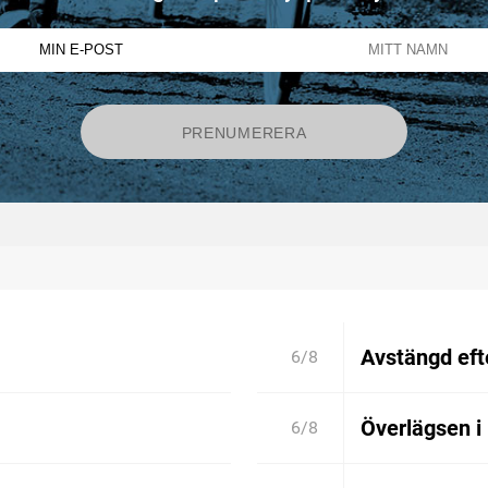
Avstängd efte
6/8
Överlägsen i
6/8