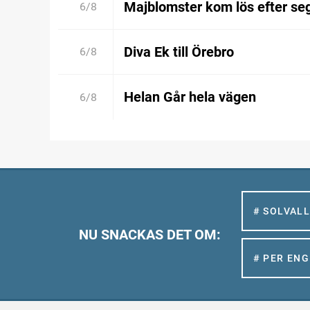
Majblomster kom lös efter se
6/8
Diva Ek till Örebro
6/8
Helan Går hela vägen
6/8
# SOLVAL
NU SNACKAS DET OM:
# PER EN