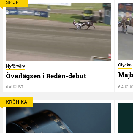
SPORT
Olycka
Nyförvärv
Majb
Överlägsen i Redén-debut
6 AUGUSTI
6 AUGUS
KRÖNIKA