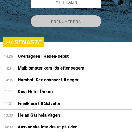
›››
SENASTE
Överlägsen i Redén-debut
14:35
Majblomster kom lös efter segern
14:31
Hambot: Sex chanser till seger
14:05
Diva Ek till Örebro
11:11
Finalklara till Solvalla
11:01
Helan Går hela vägen
10:00
Ansvar ska inte dra ut på tiden
09:30