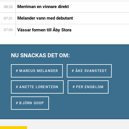
Merriman en vinnare direkt
08:26
Melander vann med debutant
07:31
Vässar formen till Åby Stora
07:00
NU SNACKAS DET OM:
# MARCUS MELANDER
# ÅKE SVANSTEDT
# ANETTE LORENTZON
# PER ENGBLOM
# BJÖRN GOOP