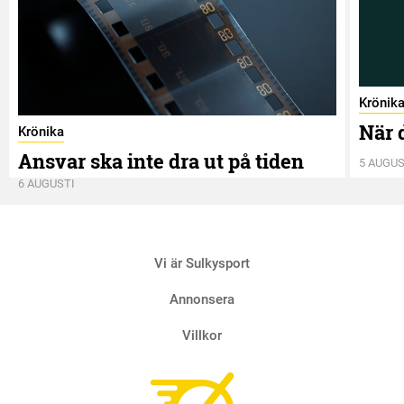
Krönik
När 
Krönika
Ansvar ska inte dra ut på tiden
5 AUGUS
6 AUGUSTI
Vi är Sulkysport
Annonsera
Villkor