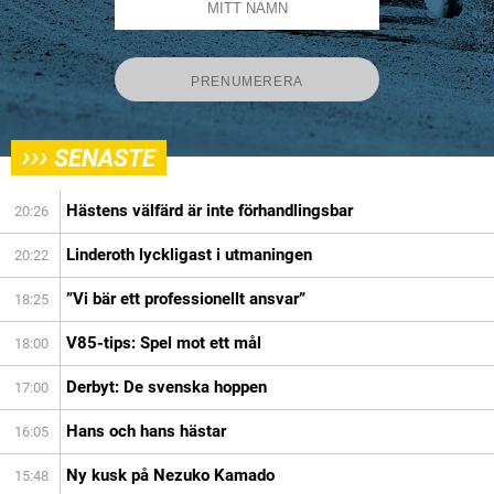
›››
SENASTE
Hästens välfärd är inte förhandlingsbar
20:26
Linderoth lyckligast i utmaningen
20:22
”Vi bär ett professionellt ansvar”
18:25
V85-tips: Spel mot ett mål
18:00
Derbyt: De svenska hoppen
17:00
Hans och hans hästar
16:05
Ny kusk på Nezuko Kamado
15:48