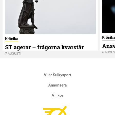
Krönik
Krönika
Ansv
ST agerar – frågorna kvarstår
6 AUGUS
7 AUGUSTI
Vi är Sulkysport
Annonsera
Villkor