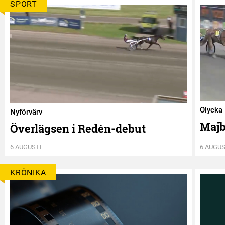
SPORT
Olycka
Nyförvärv
Majb
Överlägsen i Redén-debut
6 AUGUSTI
6 AUGUS
KRÖNIKA