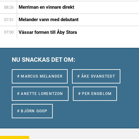
Merriman en vinnare direkt
08:26
Melander vann med debutant
07:31
Vässar formen till Åby Stora
07:00
NU SNACKAS DET OM:
# MARCUS MELANDER
# ÅKE SVANSTEDT
# ANETTE LORENTZON
# PER ENGBLOM
# BJÖRN GOOP