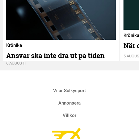
Krönik
När 
Krönika
Ansvar ska inte dra ut på tiden
5 AUGUS
6 AUGUSTI
Vi är Sulkysport
Annonsera
Villkor