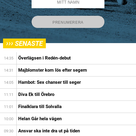
›››
SENASTE
Överlägsen i Redén-debut
14:35
Majblomster kom lös efter segern
14:31
Hambot: Sex chanser till seger
14:05
Diva Ek till Örebro
11:11
Finalklara till Solvalla
11:01
Helan Går hela vägen
10:00
Ansvar ska inte dra ut på tiden
09:30