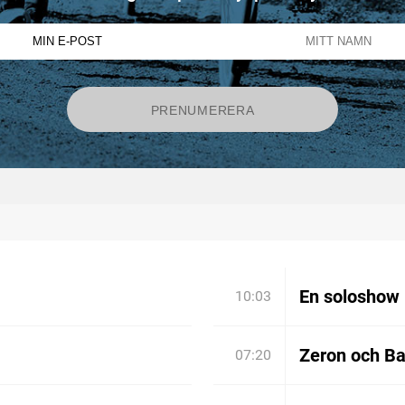
En soloshow 
10:03
Zeron och Bar
07:20