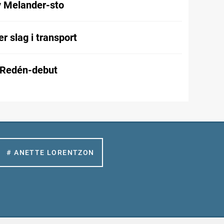
v Melander-sto
r slag i transport
 Redén-debut
# ANETTE LORENTZON