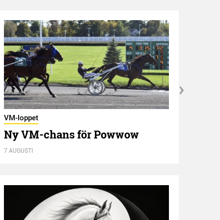
VM-loppet
Utbli
Ny VM-chans för Powwow
Zer
7 AUGUSTI
7 AUGU