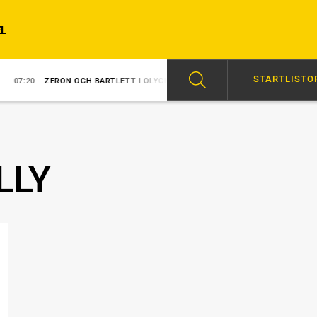
L
STARTLISTO
ZERON OCH BARTLETT I OLYCKA
07:00
ÅKE INVALD I HALL OF FAME
LLY