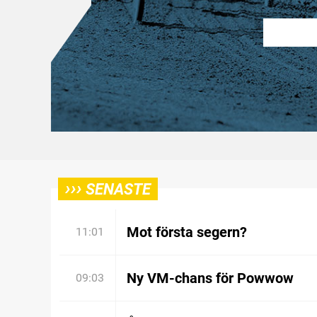
›››
SENASTE
Mot första segern?
11:01
Ny VM-chans för Powwow
09:03