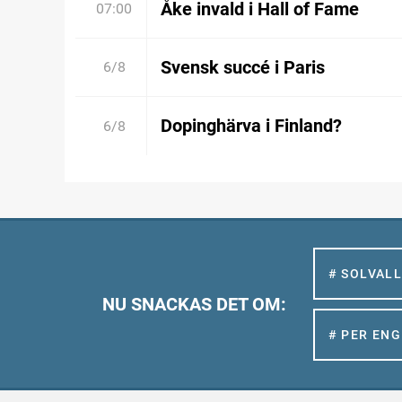
Åke invald i Hall of Fame
07:00
Svensk succé i Paris
6/8
Dopinghärva i Finland?
6/8
# SOLVAL
NU SNACKAS DET OM:
# PER EN