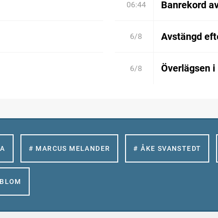
Banrekord a
06:44
Avstängd efte
6/8
Överlägsen i
6/8
LA
# MARCUS MELANDER
# ÅKE SVANSTEDT
GBLOM