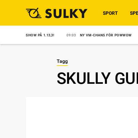
SPORT
SPE
SOLOSHOW PÅ 1.13,3!
09:03
NY VM-CHANS FÖR POWWOW
07:20
Tagg
SKULLY GU