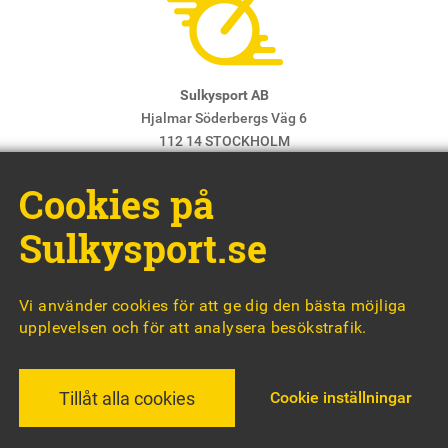
Sulkysport AB
Hjalmar Söderbergs Väg 6
112 14 STOCKHOLM
E-post:
info@sulkysport.se
Cookies på
Chefredaktör & ansvarig utgivare:
Claes Freidenvall
© Sulkysport
Sulkysport.se
Vi använder cookies för att ge dig den bästa möjliga
upplevelsen och för att analysera besökstrafik.
MADE WITH
BY
WONDERFOUR
Cookie inställningar
Tillåt alla cookies