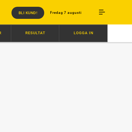
BLI KUND!
Fredag 7 augusti
R
RESULTAT
LOGGA IN
11:01
MOT FÖRSTA SEGERN?
10:03
EN SOLOSHOW PÅ 1.13,3!