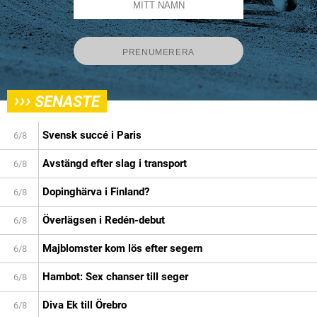
›››
SENASTE
Svensk succé i Paris
6/8
Avstängd efter slag i transport
6/8
Dopinghärva i Finland?
6/8
Överlägsen i Redén-debut
6/8
Majblomster kom lös efter segern
6/8
Hambot: Sex chanser till seger
6/8
Diva Ek till Örebro
6/8