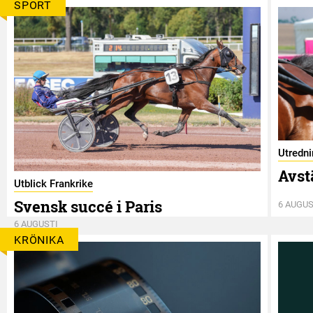
SPORT
Utredn
Avst
Utblick Frankrike
Svensk succé i Paris
6 AUGUS
6 AUGUSTI
KRÖNIKA