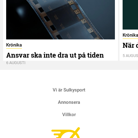
Krönik
När 
Krönika
Ansvar ska inte dra ut på tiden
5 AUGUS
6 AUGUSTI
Vi är Sulkysport
Annonsera
Villkor