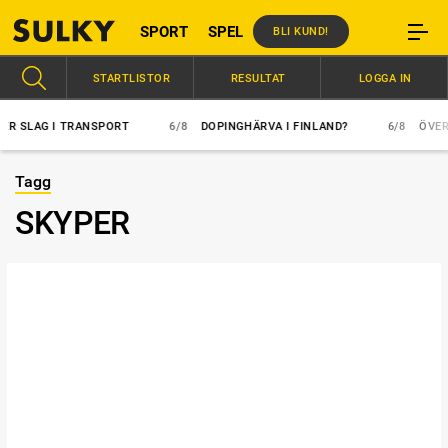
SPORT
SPEL
BLI KUND!
STARTLISTOR
RESULTAT
LOGGA IN
SLAG I TRANSPORT
6/8
DOPINGHÄRVA I FINLAND?
6/8
ÖVERLÄGS
Tagg
SKYPER