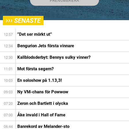
›››
SENASTE
”Det ser mörkt ut”
12:57
Bengurion Jets första vinnare
12:34
Kallblodsderbyt: Bennys sulky vinner?
12:30
Mot första segern?
11:01
En soloshow på 1.13,3!
10:03
Ny VM-chans för Powwow
09:03
Zeron och Bartlett i olycka
07:20
Åke invald i Hall of Fame
07:00
Banrekord av Melander-sto
06:44