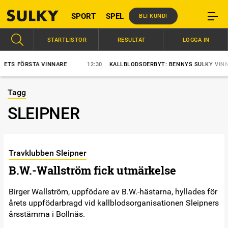
SPORT
SPEL
BLI KUND!
STARTLISTOR
RESULTAT
LOGGA IN
S FÖRSTA VINNARE
12:30
KALLBLODSDERBYT: BENNYS SULKY VINNER?
Tagg
SLEIPNER
Travklubben Sleipner
B.W.-Wallström fick utmärkelse
Birger Wallström, uppfödare av B.W.-hästarna, hyllades för
årets uppfödarbragd vid kallblodsorganisationen Sleipners
årsstämma i Bollnäs.