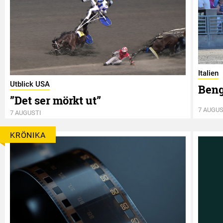
Italien
Utblick USA
Beng
”Det ser mörkt ut”
7 AUGUS
7 AUGUSTI
KRÖNIKA