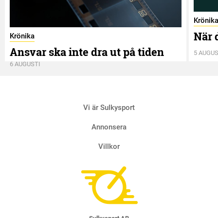
Krönik
När 
Krönika
Ansvar ska inte dra ut på tiden
5 AUGUS
6 AUGUSTI
Vi är Sulkysport
Annonsera
Villkor