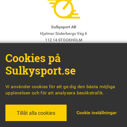
Sulkysport AB
Hjalmar Söderbergs Väg 6
112 14 STOCKHOLM
E-post:
info@sulkysport.se
Cookies på
Chefredaktör & ansvarig utgivare:
Claes Freidenvall
© Sulkysport
Sulkysport.se
Vi använder cookies för att ge dig den bästa möjliga
upplevelsen och för att analysera besökstrafik.
MADE WITH
BY
WONDERFOUR
Cookie inställningar
Tillåt alla cookies