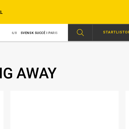
L
STARTLISTO
8
SVENSK SUCCÉ I PARIS
6/8
AVSTÄNGD EFTER SLAG I TRANSPORT
ING AWAY