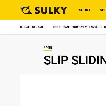
SPORT
SPE
NVALD I HALL OF FAME
06:44
BANREKORD AV MELANDER-STO
6/
Tagg
SLIP SLID