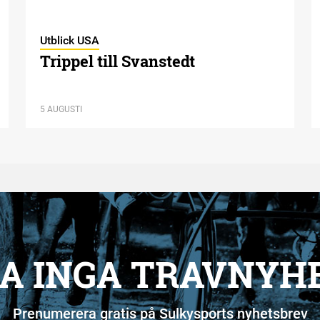
Utblick USA
Trippel till Svanstedt
5 AUGUSTI
A INGA TRAVNYH
Prenumerera gratis på Sulkysports nyhetsbrev