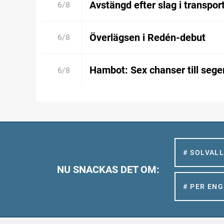
Avstängd efter slag i transpor
6/8
Överlägsen i Redén-debut
6/8
Hambot: Sex chanser till sege
6/8
# SOLVAL
NU SNACKAS DET OM:
# PER EN