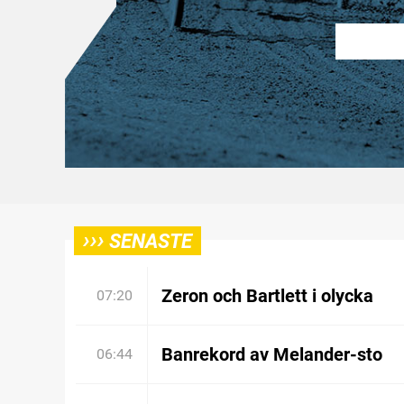
›››
SENASTE
Zeron och Bartlett i olycka
07:20
Banrekord av Melander-sto
06:44