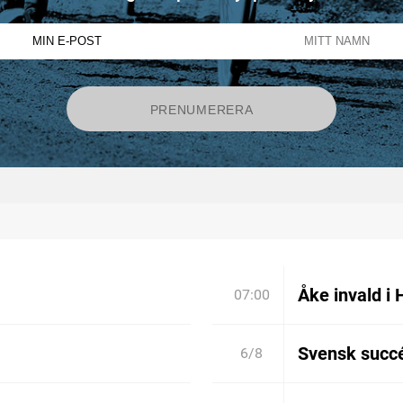
Åke invald i 
07:00
Svensk succé
6/8