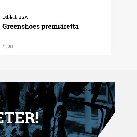
Utblick USA
Greenshoes premiäretta
2 JULI
ETER!