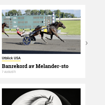
Utblick USA
Banrekord av Melander-sto
Utbli
7 AUGUSTI
Sve
6 AUGU