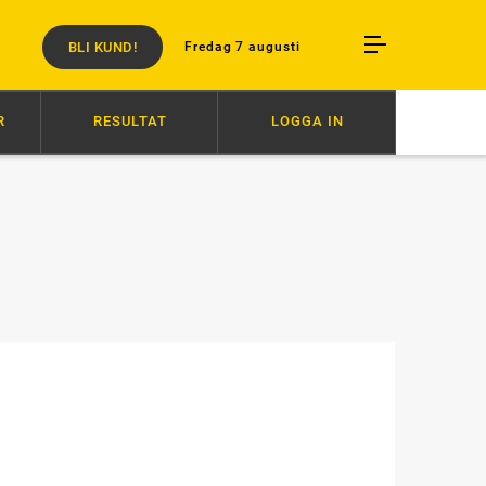
BLI KUND!
Fredag 7 augusti
R
RESULTAT
LOGGA IN
07:20
ZERON OCH BARTLETT I OLYCKA
07:00
ÅKE INVALD I HALL O