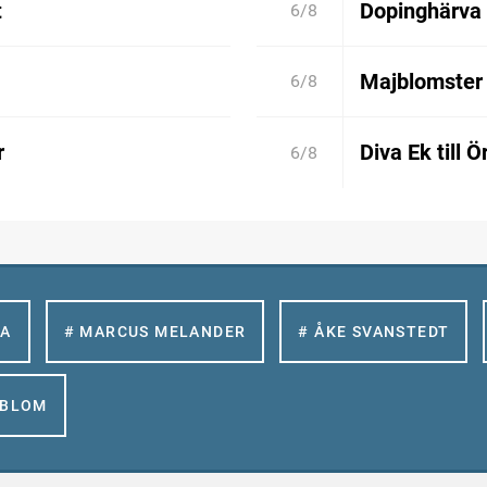
t
Dopinghärva 
6/8
Majblomster 
6/8
r
Diva Ek till 
6/8
LA
# MARCUS MELANDER
# ÅKE SVANSTEDT
GBLOM