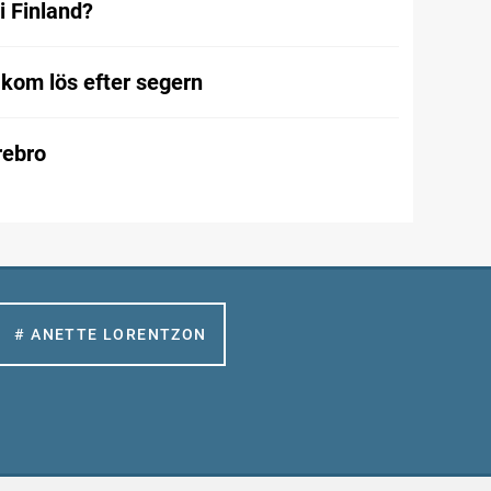
i Finland?
kom lös efter segern
Örebro
# ANETTE LORENTZON