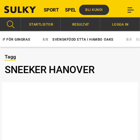
SPORT
SPEL
BLI KUND!
STARTLISTOR
RESULTAT
LOGGA IN
 FÖR GINGRAS
8/8
SVENSKFÖDD ETTA I HAMBO OAKS
8/8
SUPE
Tagg
SNEEKER HANOVER