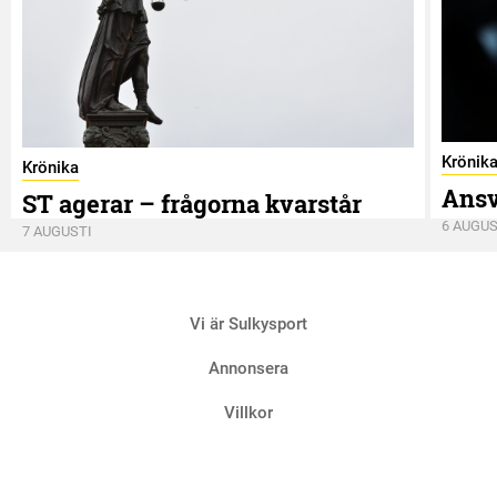
Krönik
Krönika
Ansv
ST agerar – frågorna kvarstår
6 AUGUS
7 AUGUSTI
Vi är Sulkysport
Annonsera
Villkor