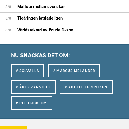
Målfoto mellan svenskar
8/8
Tioåringen lattjade igen
8/8
Världsrekord av Ecurie D-son
8/8
NU SNACKAS DET OM:
# SOLVALLA
# MARCUS MELANDER
# ÅKE SVANSTEDT
# ANETTE LORENTZON
# PER ENGBLOM