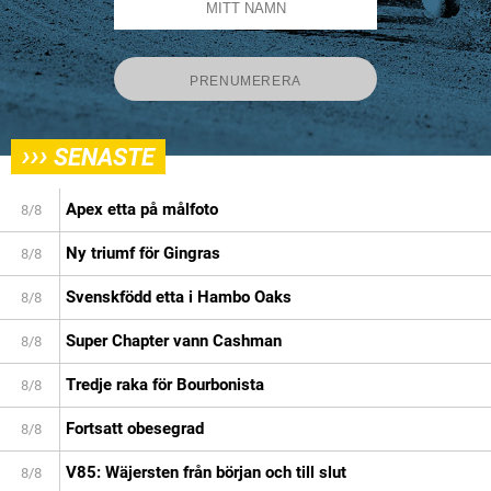
›››
SENASTE
Apex etta på målfoto
8/8
Ny triumf för Gingras
8/8
Svenskfödd etta i Hambo Oaks
8/8
Super Chapter vann Cashman
8/8
Tredje raka för Bourbonista
8/8
Fortsatt obesegrad
8/8
V85: Wäjersten från början och till slut
8/8