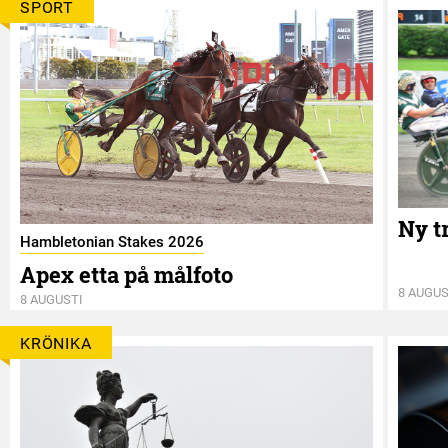
SPORT
Ny t
Hambletonian Stakes 2026
Apex etta på målfoto
8 AUGUS
8 AUGUSTI
KRÖNIKA