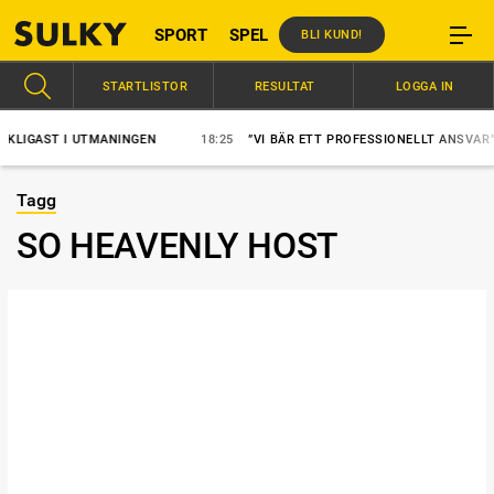
SPORT
SPEL
BLI KUND!
STARTLISTOR
RESULTAT
LOGGA IN
IGAST I UTMANINGEN
18:25
”VI BÄR ETT PROFESSIONELLT ANSVAR”
Tagg
SO HEAVENLY HOST