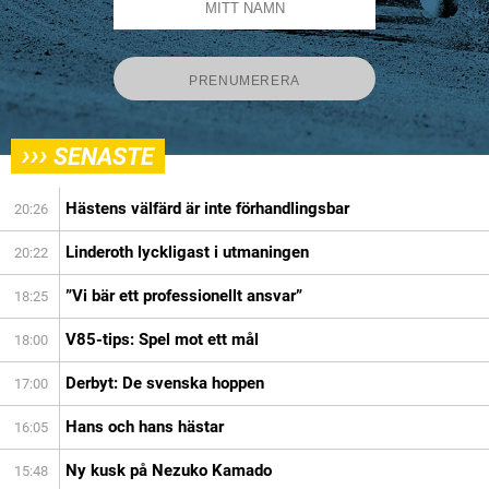
›››
SENASTE
Hästens välfärd är inte förhandlingsbar
20:26
Linderoth lyckligast i utmaningen
20:22
”Vi bär ett professionellt ansvar”
18:25
V85-tips: Spel mot ett mål
18:00
Derbyt: De svenska hoppen
17:00
Hans och hans hästar
16:05
Ny kusk på Nezuko Kamado
15:48