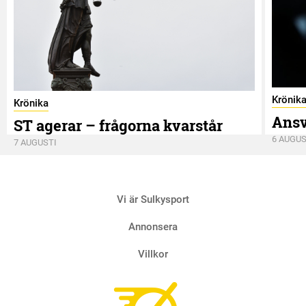
Krönik
Krönika
Ansv
ST agerar – frågorna kvarstår
6 AUGUS
7 AUGUSTI
Vi är Sulkysport
Annonsera
Villkor