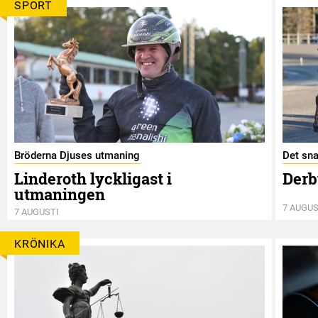
SPORT
Bröderna Djuses utmaning
Det sna
Linderoth lyckligast i
Derb
utmaningen
7 AUGUS
7 AUGUSTI
KRÖNIKA