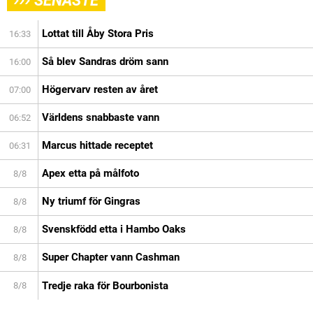
SENASTE
Lottat till Åby Stora Pris
16:33
Så blev Sandras dröm sann
16:00
Högervarv resten av året
07:00
Världens snabbaste vann
06:52
Marcus hittade receptet
06:31
Apex etta på målfoto
8/8
Ny triumf för Gingras
8/8
Svenskfödd etta i Hambo Oaks
8/8
Super Chapter vann Cashman
8/8
Tredje raka för Bourbonista
8/8