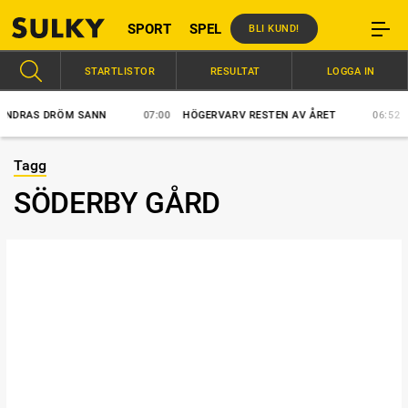
SPORT
SPEL
BLI KUND!
STARTLISTOR
RESULTAT
LOGGA IN
DRAS DRÖM SANN
07:00
HÖGERVARV RESTEN AV ÅRET
06:52
VÄ
Tagg
SÖDERBY GÅRD