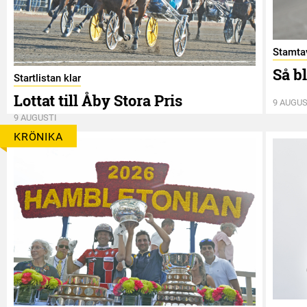
Stamtav
Så b
Startlistan klar
Lottat till Åby Stora Pris
9 AUGUS
9 AUGUSTI
KRÖNIKA