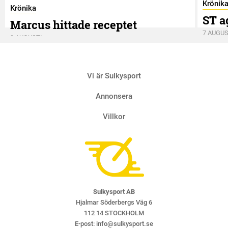
Krönik
Krönika
ST a
Marcus hittade receptet
7 AUGUS
9 AUGUSTI
Vi är Sulkysport
Annonsera
Villkor
Sulkysport AB
Hjalmar Söderbergs Väg 6
112 14 STOCKHOLM
E-post:
info@sulkysport.se