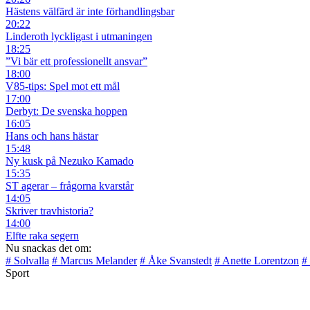
Hästens välfärd är inte förhandlingsbar
20:22
Linderoth lyckligast i utmaningen
18:25
”Vi bär ett professionellt ansvar”
18:00
V85-tips: Spel mot ett mål
17:00
Derbyt: De svenska hoppen
16:05
Hans och hans hästar
15:48
Ny kusk på Nezuko Kamado
15:35
ST agerar – frågorna kvarstår
14:05
Skriver travhistoria?
14:00
Elfte raka segern
Nu snackas det om:
# Solvalla
# Marcus Melander
# Åke Svanstedt
# Anette Lorentzon
#
Sport