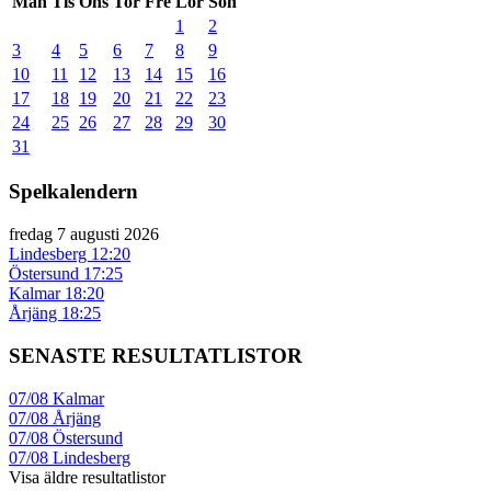
Mån
Tis
Ons
Tor
Fre
Lör
Sön
1
2
3
4
5
6
7
8
9
10
11
12
13
14
15
16
17
18
19
20
21
22
23
24
25
26
27
28
29
30
31
Spelkalendern
fredag 7 augusti 2026
Lindesberg
12:20
Östersund
17:25
Kalmar
18:20
Årjäng
18:25
SENASTE RESULTATLISTOR
07/08
Kalmar
07/08
Årjäng
07/08
Östersund
07/08
Lindesberg
Visa äldre resultatlistor