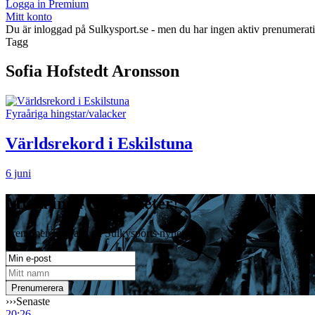
Logga in Premium
Mitt konto
Du är inloggad på Sulkysport.se - men du har ingen aktiv prenumerat
Tagg
Sofia Hofstedt Aronsson
Fyraåriga hingstar/valacker
Världsrekord i Eskilstuna
6 juni
Missa inga travnyheter!
Prenumerera gratis på Sulkysports nyhetsbrev
›››
Senaste
20:26