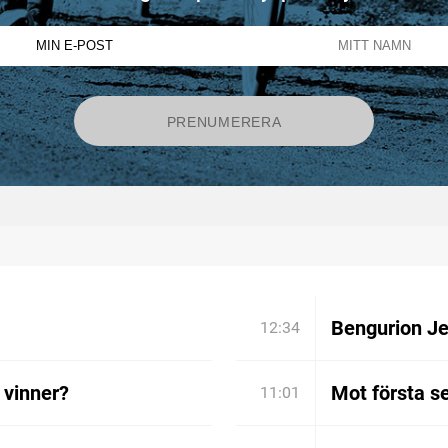
Bengurion Je
12:34
 vinner?
Mot första s
11:01