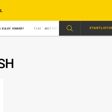
L
STARTLISTO
NER?
11:01
MOT FÖRSTA SEGERN?
10:03
EN SOLOSHOW PÅ 1.13,
SH