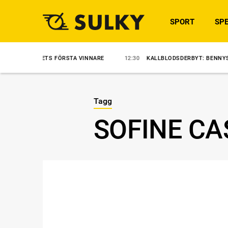
SPORT
SPE
 JETS FÖRSTA VINNARE
12:30
KALLBLODSDERBYT: BENNYS SULKY VIN
Tagg
SOFINE CA