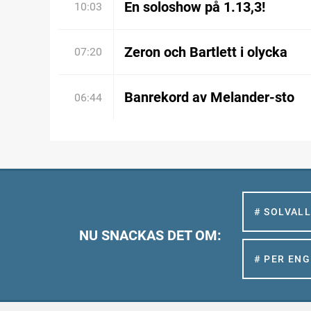
En soloshow på 1.13,3!
10:03
Zeron och Bartlett i olycka
07:20
Banrekord av Melander-sto
06:44
# SOLVAL
NU SNACKAS DET OM:
# PER EN