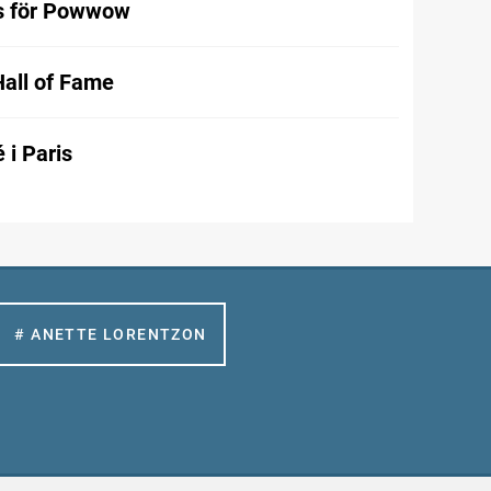
s för Powwow
Hall of Fame
 i Paris
# ANETTE LORENTZON