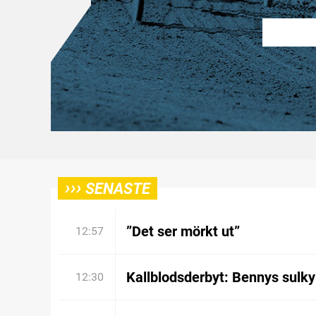
›››
SENASTE
”Det ser mörkt ut”
12:57
Kallblodsderbyt: Bennys sulky
12:30