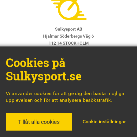
Sulkysport AB
Hjalmar Söderbergs Väg 6
112 14 STOCKHOLM
E-post:
info@sulkysport.se
Cookies på
Chefredaktör & ansvarig utgivare:
Claes Freidenvall
© Sulkysport
Sulkysport.se
Vi använder cookies för att ge dig den bästa möjliga
upplevelsen och för att analysera besökstrafik.
MADE WITH
BY
WONDERFOUR
Cookie inställningar
Tillåt alla cookies