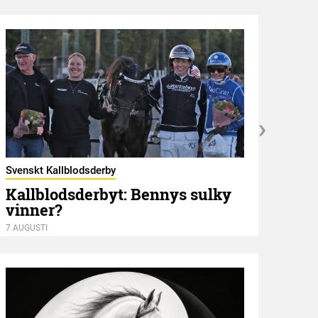
Svenskt Kallblodsderby
Kallblodsderbyt: Bennys sulky
vinner?
Hambl
Mot
7 AUGUSTI
7 AUGU