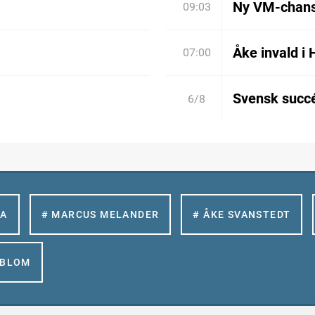
Ny VM-chan
09:03
Åke invald i 
07:00
Svensk succé
6/8
LA
# MARCUS MELANDER
# ÅKE SVANSTEDT
GBLOM