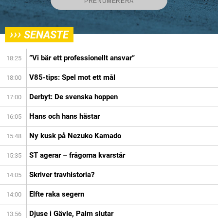
›››
SENASTE
”Vi bär ett professionellt ansvar”
18:25
V85-tips: Spel mot ett mål
18:00
Derbyt: De svenska hoppen
17:00
Hans och hans hästar
16:05
Ny kusk på Nezuko Kamado
15:48
ST agerar – frågorna kvarstår
15:35
Skriver travhistoria?
14:05
Elfte raka segern
14:00
Djuse i Gävle, Palm slutar
13:56