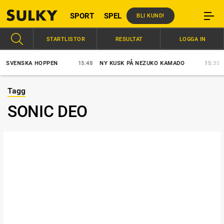
SPORT
SPEL
BLI KUND!
STARTLISTOR
RESULTAT
LOGGA IN
SVENSKA HOPPEN
15:48
NY KUSK PÅ NEZUKO KAMADO
15:35
ST
Tagg
SONIC DEO