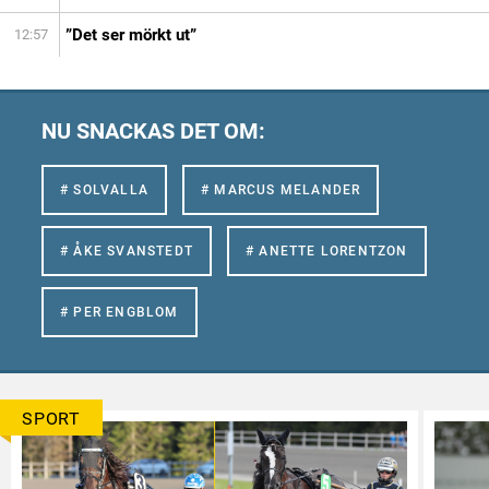
”Det ser mörkt ut”
12:57
NU SNACKAS DET OM:
# SOLVALLA
# MARCUS MELANDER
# ÅKE SVANSTEDT
# ANETTE LORENTZON
# PER ENGBLOM
SPORT