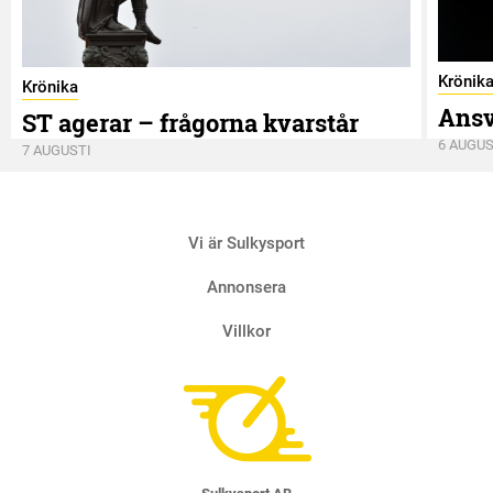
Krönik
Krönika
Ansv
ST agerar – frågorna kvarstår
6 AUGUS
7 AUGUSTI
Vi är Sulkysport
Annonsera
Villkor