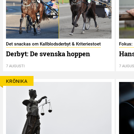
Det snackas om Kallblodsderbyt & Kriteriestoet
Fokus: 
Derbyt: De svenska hoppen
Hans
7 AUGUSTI
7 AUGUS
KRÖNIKA