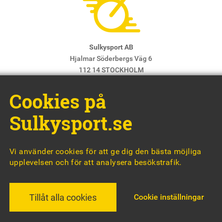
Sulkysport AB
Hjalmar Söderbergs Väg 6
112 14 STOCKHOLM
E-post:
info@sulkysport.se
Cookies på
Chefredaktör & ansvarig utgivare:
Claes Freidenvall
© Sulkysport
Sulkysport.se
Vi använder cookies för att ge dig den bästa möjliga
upplevelsen och för att analysera besökstrafik.
MADE WITH
BY
WONDERFOUR
Cookie inställningar
Tillåt alla cookies