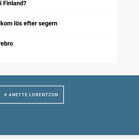
i Finland?
kom lös efter segern
Örebro
# ANETTE LORENTZON