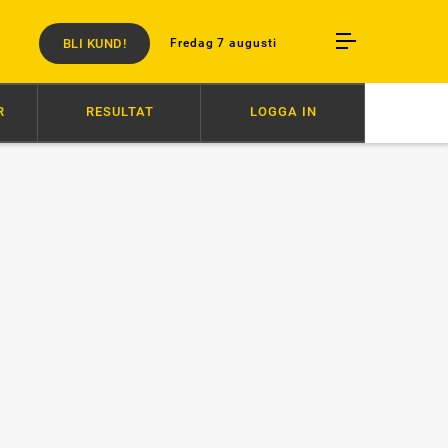
BLI KUND!
Fredag 7 augusti
R
RESULTAT
LOGGA IN
07:20
ZERON OCH BARTLETT I OLYCKA
07:00
ÅKE INVALD I HALL O