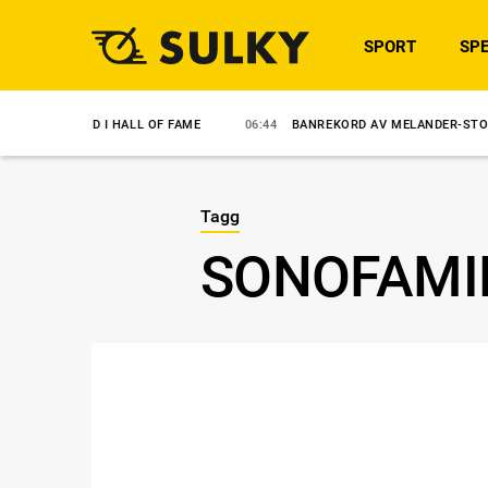
SPORT
SPE
NVALD I HALL OF FAME
06:44
BANREKORD AV MELANDER-STO
6/
Tagg
SONOFAMI