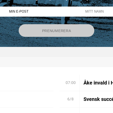
Åke invald i 
07:00
Svensk succé
6/8