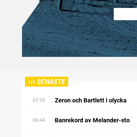
›››
SENASTE
Zeron och Bartlett i olycka
07:20
Banrekord av Melander-sto
06:44