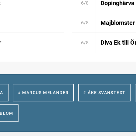
t
Dopinghärva 
6/8
Majblomster 
6/8
r
Diva Ek till 
6/8
LA
# MARCUS MELANDER
# ÅKE SVANSTEDT
GBLOM