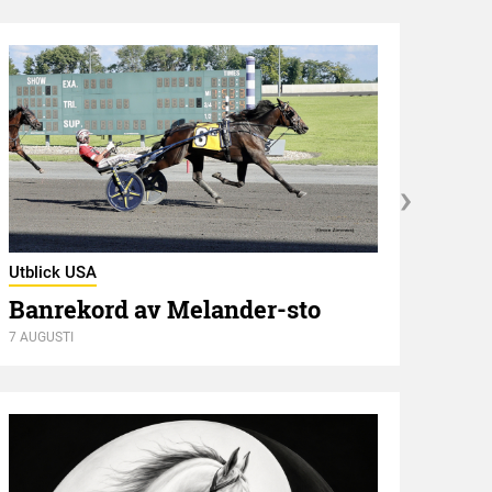
Utblick USA
Banrekord av Melander-sto
Utbli
7 AUGUSTI
Sve
6 AUGU