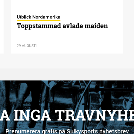
Utblick Nordamerika
Toppstammad avlade maiden
29 AUGUSTI
A INGA TRAVNYH
Prenumerera gratis på Sulkysports nyhetsbrev