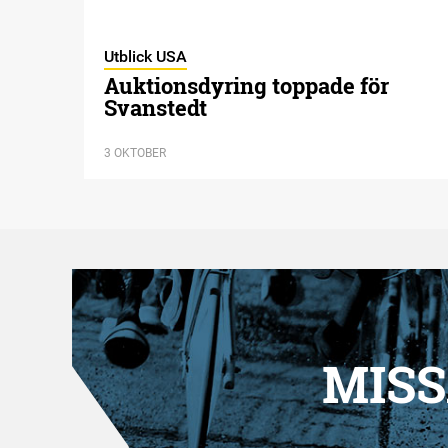
Utblick USA
Auktionsdyring toppade för
Svanstedt
3 OKTOBER
MISS