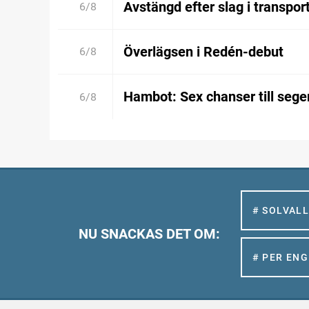
Avstängd efter slag i transpor
6/8
Överlägsen i Redén-debut
6/8
Hambot: Sex chanser till sege
6/8
# SOLVAL
NU SNACKAS DET OM:
# PER EN