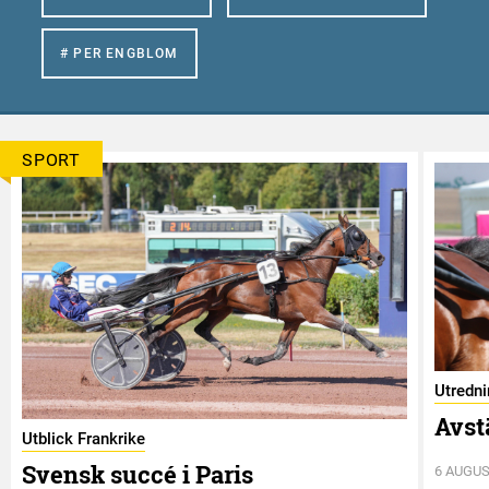
# PER ENGBLOM
SPORT
Utredn
Avst
Utblick Frankrike
Svensk succé i Paris
6 AUGUS