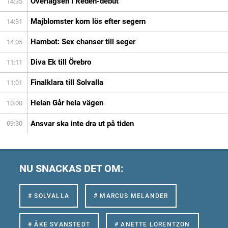
Överlägsen i Redén-debut
14:35
Majblomster kom lös efter segern
14:31
Hambot: Sex chanser till seger
14:05
Diva Ek till Örebro
11:11
Finalklara till Solvalla
11:01
Helan Går hela vägen
10:00
Ansvar ska inte dra ut på tiden
09:30
NU SNACKAS DET OM:
# SOLVALLA
# MARCUS MELANDER
# ÅKE SVANSTEDT
# ANETTE LORENTZON