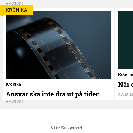
6 AUGUSTI
KRÖNIKA
Krönik
När 
Krönika
Ansvar ska inte dra ut på tiden
5 AUGUS
6 AUGUSTI
Vi är Sulkysport