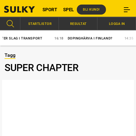
SPORT
SPEL
BLI KUND!
STARTLISTOR
RESULTAT
LOGGA IN
AG I TRANSPORT
16:18
DOPINGHÄRVA I FINLAND?
14:35
ÖVERL
Tagg
SUPER CHAPTER