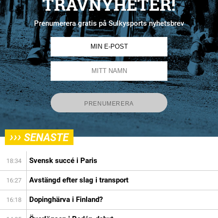
TRAVNYHETER!
Prenumerera gratis på Sulkysports nyhetsbrev
›››
SENASTE
Svensk succé i Paris
18:34
Avstängd efter slag i transport
16:27
Dopinghärva i Finland?
16:18