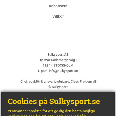
Annonsera
Villkor
Sulkysport AB
Hjalmar Söderbergs Väg 6
112 14 STOCKHOLM
E-post:
info@sulkysport.se
Chefredaktör & ansvarig utgivare:
Claes Freidenvall
© Sulkysport
Cookies på Sulkysport.se
Vi använder cookies för att ge dig den bästa möjliga