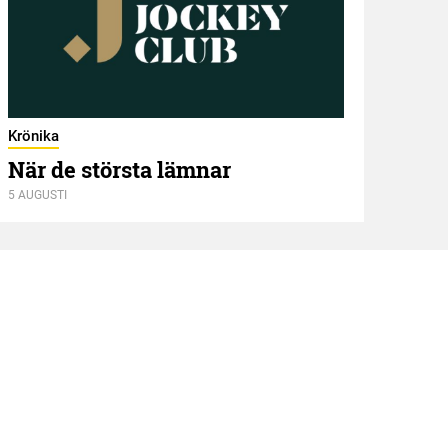
Kröni
Två
Krönika
När de största lämnar
5 AUGUSTI
4 AUGU