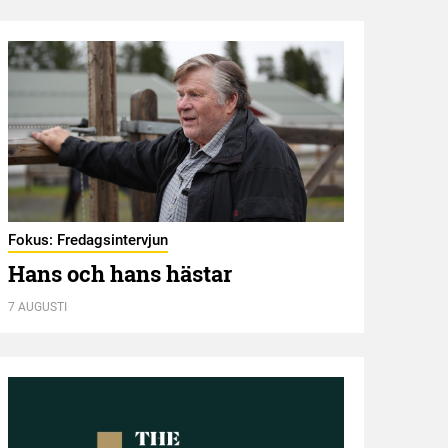
Fokus: Fredagsintervjun
Hambl
Hans och hans hästar
Ny 
7 AUGUSTI
7 AUGU