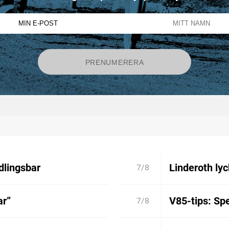
dlingsbar
Linderoth lyc
7/8
ar”
V85-tips: Spe
7/8