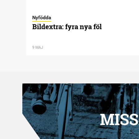
Nyfödda
Bildextra: fyra nya föl
9 MAJ
MISS