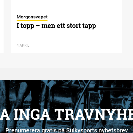
Morgonsvepet
I topp – men ett stort tapp
4 APRIL
A INGA TRAVNYH
Prenumerera gratis på Sulkysports nyhetsbrev