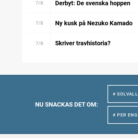
Derbyt: De svenska hoppen
7/8
Ny kusk på Nezuko Kamado
7/8
Skriver travhistoria?
7/8
# SOLVAL
NU SNACKAS DET OM:
# PER EN