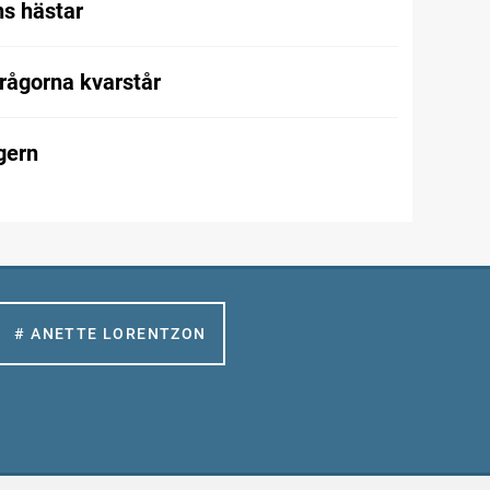
s hästar
frågorna kvarstår
gern
# ANETTE LORENTZON