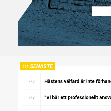
›››
SENASTE
Hästens välfärd är inte förhan
7/8
”Vi bär ett professionellt ansv
7/8