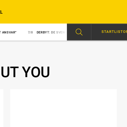
L
STARTLISTO
7/8
DERBYT: DE SVENSKA HOPPEN
7/8
NY KUSK PÅ NEZUKO KA
OUT YOU