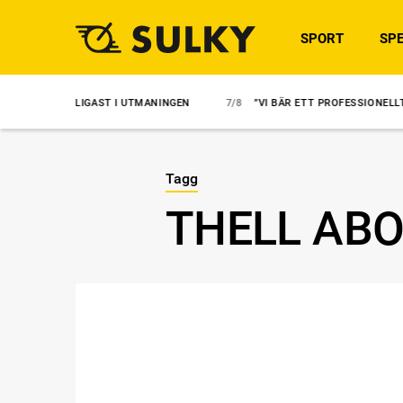
SPORT
SPE
CKLIGAST I UTMANINGEN
7/8
”VI BÄR ETT PROFESSIONELLT ANSVAR”
Tagg
THELL AB