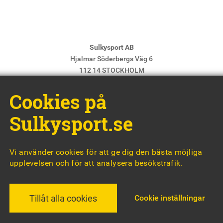
Sulkysport AB
Hjalmar Söderbergs Väg 6
112 14 STOCKHOLM
E-post:
info@sulkysport.se
Cookies på
Chefredaktör & ansvarig utgivare:
Claes Freidenvall
© Sulkysport
Sulkysport.se
Vi använder cookies för att ge dig den bästa möjliga
upplevelsen och för att analysera besökstrafik.
MADE WITH
BY
WONDERFOUR
Cookie inställningar
Tillåt alla cookies