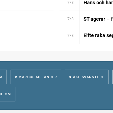
Hans och han
7/8
ST agerar – 
7/8
Elfte raka se
7/8
LA
# MARCUS MELANDER
# ÅKE SVANSTEDT
GBLOM