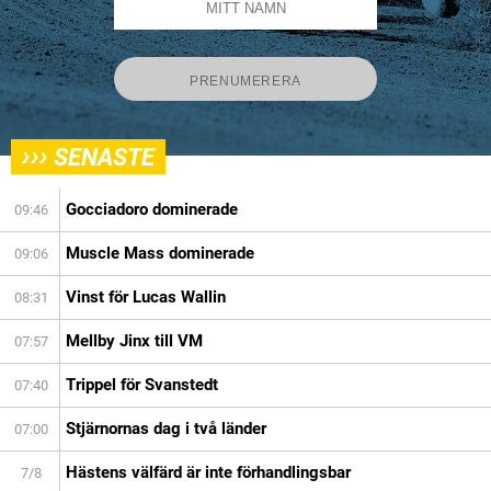
›››
SENASTE
Gocciadoro dominerade
09:46
Muscle Mass dominerade
09:06
Vinst för Lucas Wallin
08:31
Mellby Jinx till VM
07:57
Trippel för Svanstedt
07:40
Stjärnornas dag i två länder
07:00
Hästens välfärd är inte förhandlingsbar
7/8