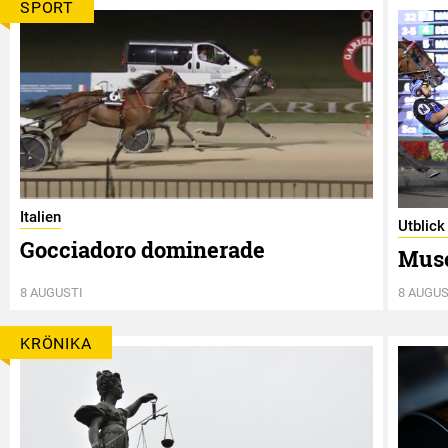
SPORT
Italien
Utblick
Gocciadoro dominerade
Musc
8 AUGUSTI
8 AUGUS
KRÖNIKA