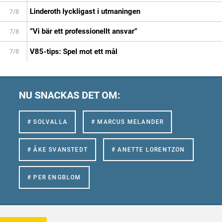
Linderoth lyckligast i utmaningen
7/8
”Vi bär ett professionellt ansvar”
7/8
V85-tips: Spel mot ett mål
7/8
NU SNACKAS DET OM:
# SOLVALLA
# MARCUS MELANDER
# ÅKE SVANSTEDT
# ANETTE LORENTZON
# PER ENGBLOM