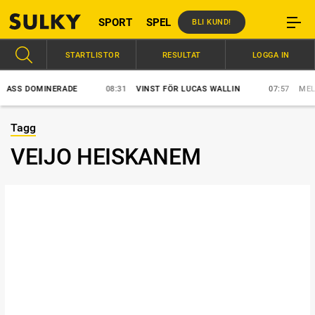
SPORT
SPEL
BLI KUND!
STARTLISTOR
RESULTAT
LOGGA IN
SS DOMINERADE
08:31
VINST FÖR LUCAS WALLIN
07:57
MELLBY
Tagg
VEIJO HEISKANEM