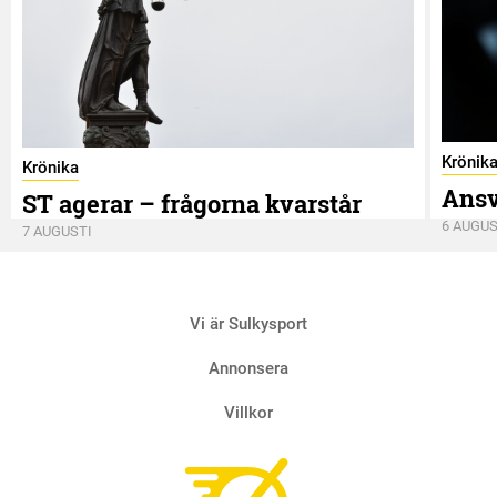
Krönik
Krönika
Ansv
ST agerar – frågorna kvarstår
6 AUGUS
7 AUGUSTI
Vi är Sulkysport
Annonsera
Villkor