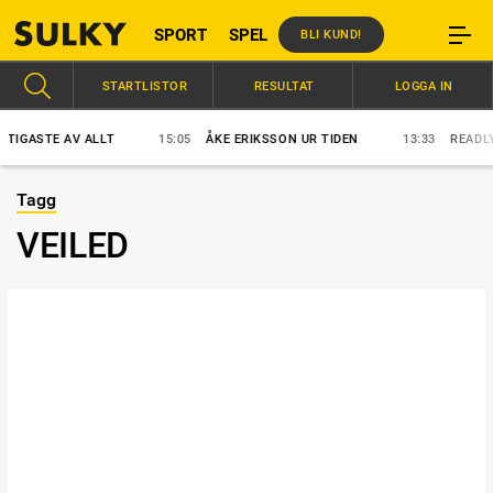
SPORT
SPEL
BLI KUND!
STARTLISTOR
RESULTAT
LOGGA IN
IGASTE AV ALLT
15:05
ÅKE ERIKSSON UR TIDEN
13:33
READLY E
Tagg
VEILED