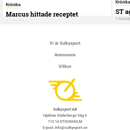
Krönik
Krönika
ST a
Marcus hittade receptet
7 AUGUS
9 AUGUSTI
Vi är Sulkysport
Annonsera
Villkor
Sulkysport AB
Hjalmar Söderbergs Väg 6
112 14 STOCKHOLM
E-post:
info@sulkysport.se