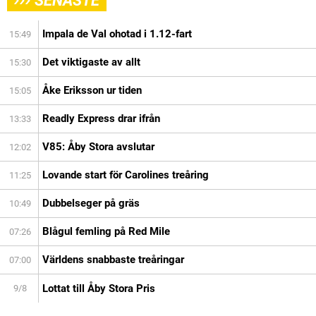
SENASTE
Impala de Val ohotad i 1.12-fart
15:49
Det viktigaste av allt
15:30
Åke Eriksson ur tiden
15:05
Readly Express drar ifrån
13:33
V85: Åby Stora avslutar
12:02
Lovande start för Carolines treåring
11:25
Dubbelseger på gräs
10:49
Blågul femling på Red Mile
07:26
Världens snabbaste treåringar
07:00
Lottat till Åby Stora Pris
9/8