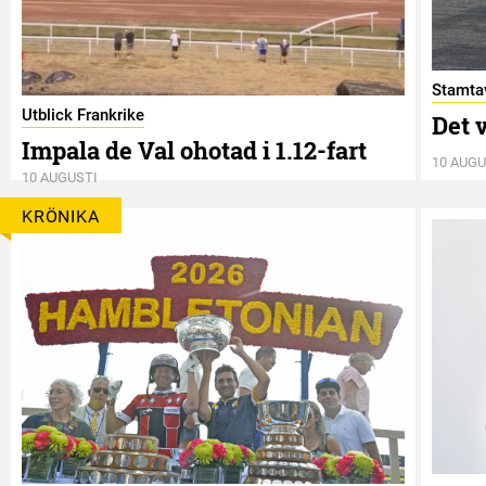
Stamtav
Utblick Frankrike
Det v
Impala de Val ohotad i 1.12-fart
10 AUGU
10 AUGUSTI
KRÖNIKA