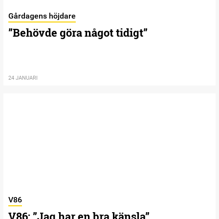
Gårdagens höjdare
”Behövde göra något tidigt”
24 JANUARI
V86
V86: ”Jag har en bra känsla”