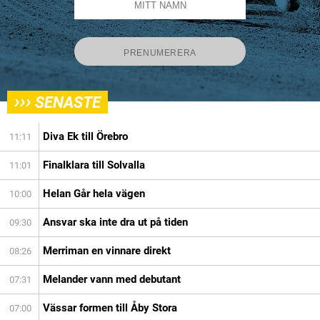
›››
SENASTE
Diva Ek till Örebro
11:11
Finalklara till Solvalla
11:01
Helan Går hela vägen
10:00
Ansvar ska inte dra ut på tiden
09:30
Merriman en vinnare direkt
08:26
Melander vann med debutant
07:31
Vässar formen till Åby Stora
07:00