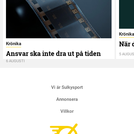
Krönik
När 
Krönika
Ansvar ska inte dra ut på tiden
5 AUGUS
6 AUGUSTI
Vi är Sulkysport
Annonsera
Villkor