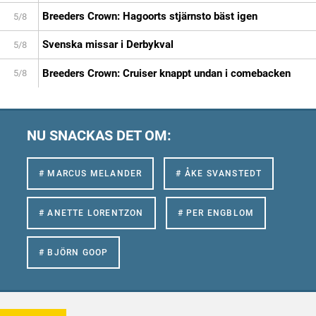
Breeders Crown: Hagoorts stjärnsto bäst igen
5/8
Svenska missar i Derbykval
5/8
Breeders Crown: Cruiser knappt undan i comebacken
5/8
NU SNACKAS DET OM:
# MARCUS MELANDER
# ÅKE SVANSTEDT
# ANETTE LORENTZON
# PER ENGBLOM
# BJÖRN GOOP