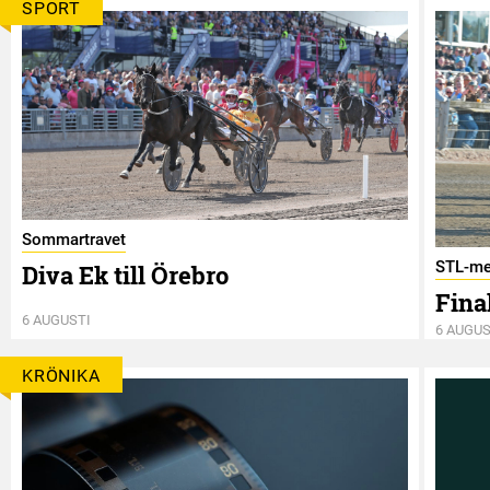
SPORT
Sommartravet
STL-me
Diva Ek till Örebro
Final
6 AUGUSTI
6 AUGUS
KRÖNIKA