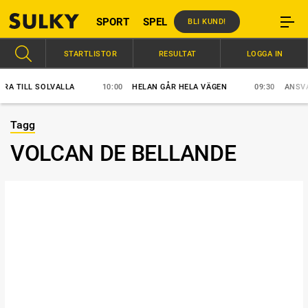
SPORT
SPEL
BLI KUND!
STARTLISTOR
RESULTAT
LOGGA IN
 TILL SOLVALLA
10:00
HELAN GÅR HELA VÄGEN
09:30
ANSVAR S
Tagg
VOLCAN DE BELLANDE