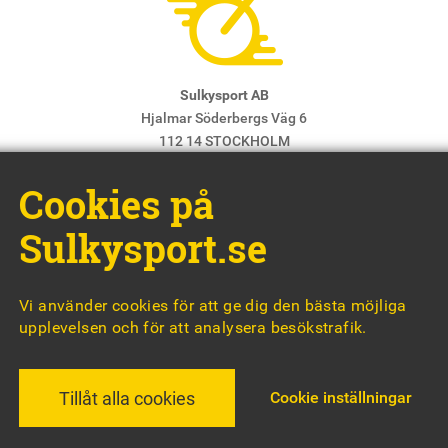
Sulkysport AB
Hjalmar Söderbergs Väg 6
112 14 STOCKHOLM
E-post:
info@sulkysport.se
Cookies på
Chefredaktör & ansvarig utgivare:
Claes Freidenvall
© Sulkysport
Sulkysport.se
Vi använder cookies för att ge dig den bästa möjliga
upplevelsen och för att analysera besökstrafik.
MADE WITH
BY
WONDERFOUR
Cookie inställningar
Tillåt alla cookies