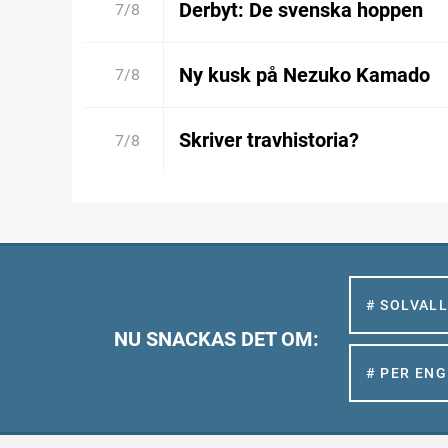
Derbyt: De svenska hoppen
7/8
Ny kusk på Nezuko Kamado
7/8
Skriver travhistoria?
7/8
# SOLVAL
NU SNACKAS DET OM:
# PER EN