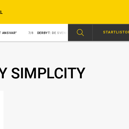
L
STARTLISTO
7/8
DERBYT: DE SVENSKA HOPPEN
7/8
NY KUSK PÅ NEZUKO KA
Y SIMPLCITY