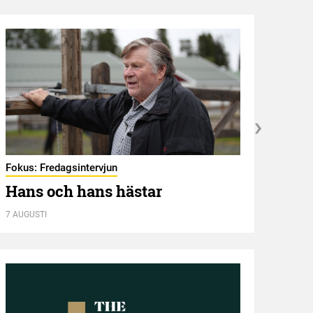
Hambl
Ny 
Fokus: Fredagsintervjun
Hans och hans hästar
7 AUGUSTI
7 AUGU