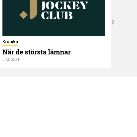
Krönika
När de största lämnar
5 AUGUSTI
Kröni
Två
4 AUGU