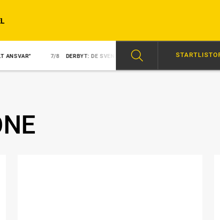
L
STARTLISTO
7/8
DERBYT: DE SVENSKA HOPPEN
7/8
NY KUSK PÅ NEZUKO KA
ONE