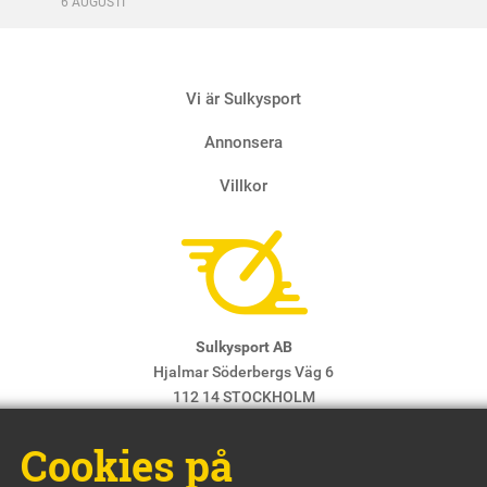
6 AUGUSTI
Vi är Sulkysport
Annonsera
Villkor
Sulkysport AB
Hjalmar Söderbergs Väg 6
112 14 STOCKHOLM
E-post:
info@sulkysport.se
Cookies på
Chefredaktör & ansvarig utgivare:
Claes Freidenvall