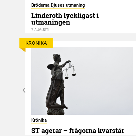
Bröderna Djuses utmaning
Linderoth lyckligast i
utmaningen
7 AUGUSTI
KRÖNIKA
Krönika
ST agerar – frågorna kvarstår