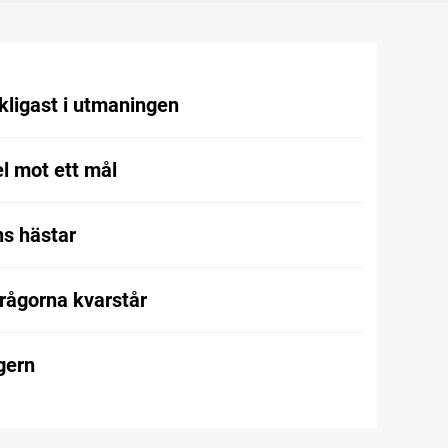
kligast i utmaningen
l mot ett mål
s hästar
frågorna kvarstår
gern