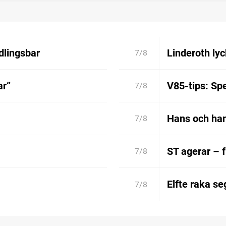
dlingsbar
Linderoth lyc
7/8
ar”
V85-tips: Spe
7/8
Hans och han
7/8
ST agerar – 
7/8
Elfte raka se
7/8