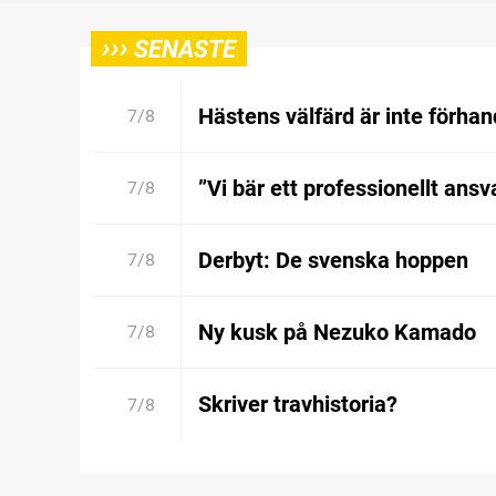
›››
SENASTE
Hästens välfärd är inte förhan
7/8
”Vi bär ett professionellt ansv
7/8
Derbyt: De svenska hoppen
7/8
Ny kusk på Nezuko Kamado
7/8
Skriver travhistoria?
7/8