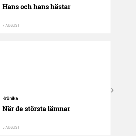
Hans och hans hästar
Ny 
7 AUGUSTI
7 AUGU
Krönika
Kröni
När de största lämnar
Två
5 AUGUSTI
4 AUGU