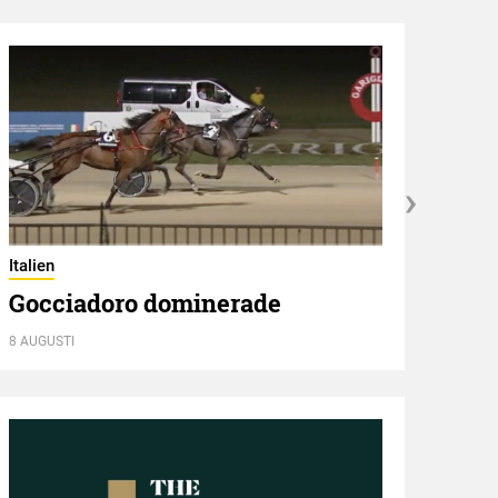
Italien
Utbli
Gocciadoro dominerade
Mus
8 AUGUSTI
8 AUGU