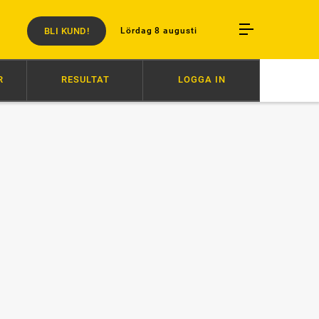
BLI KUND!
Lördag 8 augusti
R
RESULTAT
LOGGA IN
:30
HAMBLETONIAN: TETRICKS HISTORIA
11:30
BARFOTADANS I STA