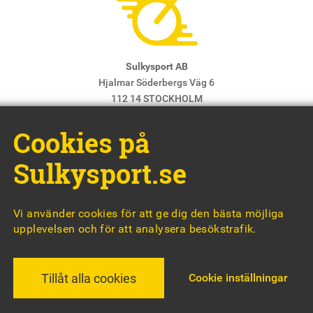
Sulkysport AB
Hjalmar Söderbergs Väg 6
112 14 STOCKHOLM
E-post:
info@sulkysport.se
Cookies på
Chefredaktör & ansvarig utgivare:
Claes Freidenvall
© Sulkysport
Sulkysport.se
Vi använder cookies för att ge dig den bästa möjliga
upplevelsen och för att analysera besökstrafik.
MADE WITH
BY
WONDERFOUR
Cookie inställningar
Tillåt alla cookies