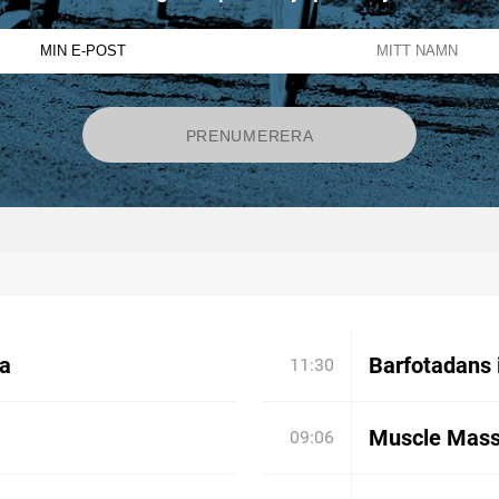
ia
Barfotadans 
11:30
Muscle Mass
09:06