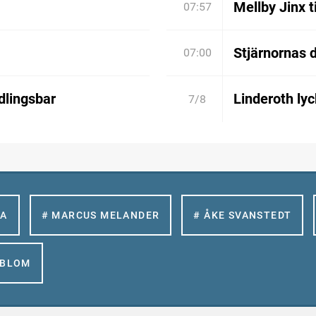
Mellby Jinx t
07:57
Stjärnornas d
07:00
dlingsbar
Linderoth lyc
7/8
LA
# MARCUS MELANDER
# ÅKE SVANSTEDT
GBLOM