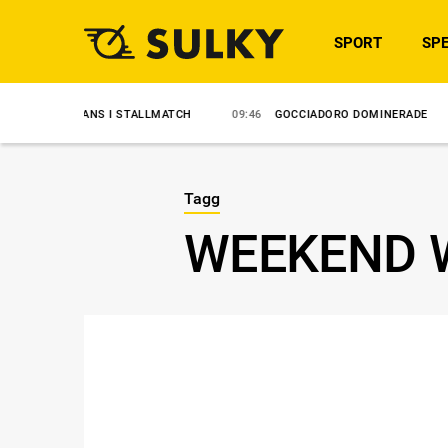
SPORT
SPE
TADANS I STALLMATCH
09:46
GOCCIADORO DOMINERADE
09:06
Tagg
WEEKEND W