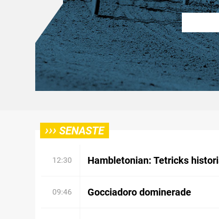
›››
SENASTE
Hambletonian: Tetricks histor
12:30
Gocciadoro dominerade
09:46