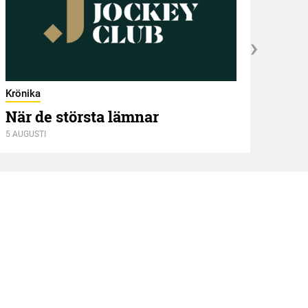
Kröni
Två
Krönika
När de största lämnar
5 AUGUSTI
4 AUGU