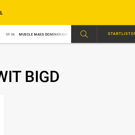
L
STARTLISTO
MUSCLE MASS DOMINERADE
08:31
VINST FÖR LUCAS WALLIN
12
IT BIGD