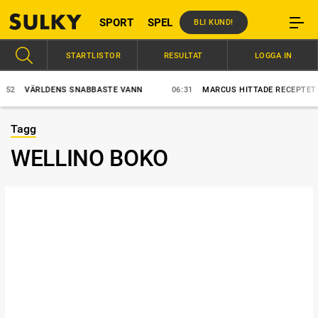
SPORT
SPEL
BLI KUND!
STARTLISTOR
RESULTAT
LOGGA IN
2
VÄRLDENS SNABBASTE VANN
06:31
MARCUS HITTADE RECEPTET
Tagg
WELLINO BOKO