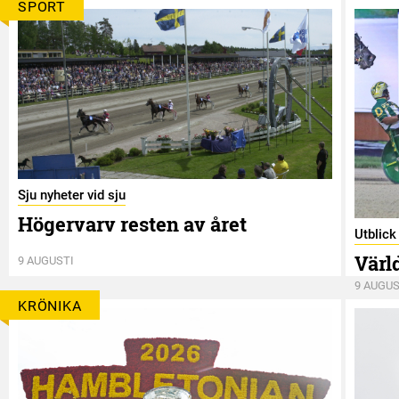
SPORT
Sju nyheter vid sju
Högervarv resten av året
Utblic
Värl
9 AUGUSTI
9 AUGUS
KRÖNIKA