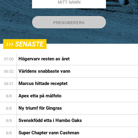
›››
SENASTE
Högervarv resten av året
07:00
Världens snabbaste vann
06:52
Marcus hittade receptet
06:31
Apex etta på målfoto
8/8
Ny triumf för Gingras
8/8
Svenskfödd etta i Hambo Oaks
8/8
Super Chapter vann Cashman
8/8