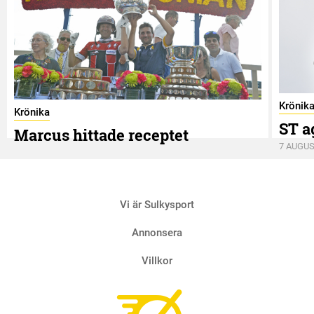
Krönik
Krönika
ST a
Marcus hittade receptet
7 AUGUS
9 AUGUSTI
Vi är Sulkysport
Annonsera
Villkor