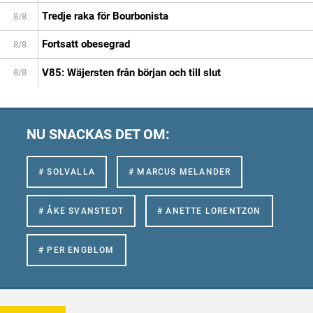
Tredje raka för Bourbonista
8/8
Fortsatt obesegrad
8/8
V85: Wäjersten från början och till slut
8/8
NU SNACKAS DET OM:
# SOLVALLA
# MARCUS MELANDER
# ÅKE SVANSTEDT
# ANETTE LORENTZON
# PER ENGBLOM