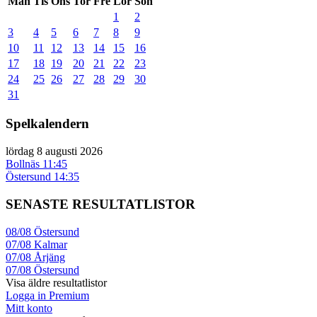
Mån
Tis
Ons
Tor
Fre
Lör
Sön
1
2
3
4
5
6
7
8
9
10
11
12
13
14
15
16
17
18
19
20
21
22
23
24
25
26
27
28
29
30
31
Spelkalendern
lördag 8 augusti 2026
Bollnäs
11:45
Östersund
14:35
SENASTE RESULTATLISTOR
08/08
Östersund
07/08
Kalmar
07/08
Årjäng
07/08
Östersund
Visa äldre resultatlistor
Logga in Premium
Mitt konto