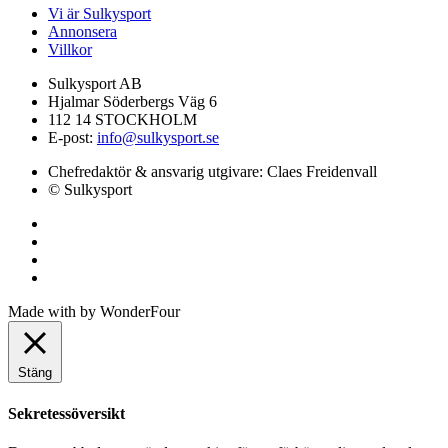
Vi är Sulkysport
Annonsera
Villkor
Sulkysport AB
Hjalmar Söderbergs Väg 6
112 14 STOCKHOLM
E-post:
info@sulkysport.se
Chefredaktör & ansvarig utgivare:
Claes Freidenvall
© Sulkysport
Made with
by
WonderFour
Stäng
Sekretessöversikt