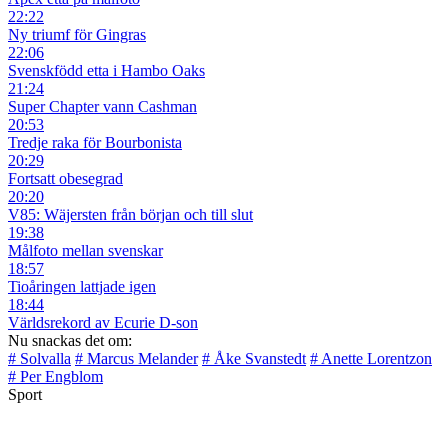
22:22
Ny triumf för Gingras
22:06
Svenskfödd etta i Hambo Oaks
21:24
Super Chapter vann Cashman
20:53
Tredje raka för Bourbonista
20:29
Fortsatt obesegrad
20:20
V85: Wäjersten från början och till slut
19:38
Målfoto mellan svenskar
18:57
Tioåringen lattjade igen
18:44
Världsrekord av Ecurie D-son
Nu snackas det om:
# Solvalla
# Marcus Melander
# Åke Svanstedt
# Anette Lorentzon
# Per Engblom
Sport