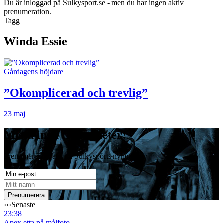
Du är inloggad på Sulkysport.se - men du har ingen aktiv
prenumeration.
Tagg
Winda Essie
Gårdagens höjdare
”Okomplicerad och trevlig”
23 maj
Missa inga travnyheter!
Prenumerera gratis på Sulkysports nyhetsbrev
›››
Senaste
23:38
Apex etta på målfoto