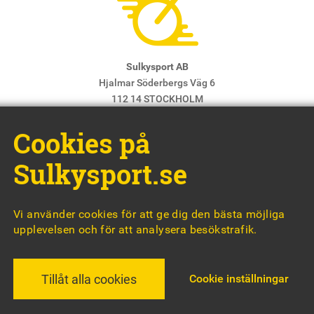
Sulkysport AB
Hjalmar Söderbergs Väg 6
112 14 STOCKHOLM
E-post:
info@sulkysport.se
Cookies på
Chefredaktör & ansvarig utgivare:
Claes Freidenvall
© Sulkysport
Sulkysport.se
Vi använder cookies för att ge dig den bästa möjliga
upplevelsen och för att analysera besökstrafik.
MADE WITH
BY
WONDERFOUR
Cookie inställningar
Tillåt alla cookies