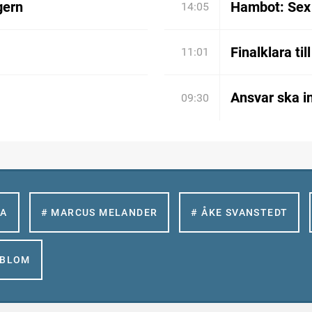
gern
Hambot: Sex 
14:05
Finalklara til
11:01
Ansvar ska in
09:30
LA
# MARCUS MELANDER
# ÅKE SVANSTEDT
GBLOM