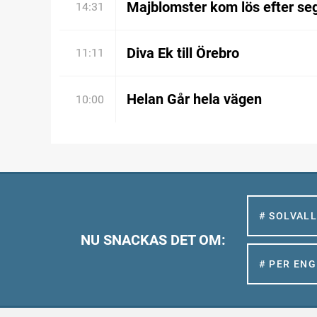
Majblomster kom lös efter se
14:31
Diva Ek till Örebro
11:11
Helan Går hela vägen
10:00
# SOLVAL
NU SNACKAS DET OM:
# PER EN