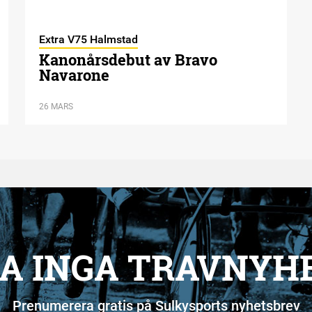
Extra V75 Halmstad
Kanonårsdebut av Bravo
Navarone
26 MARS
A INGA TRAVNYH
Prenumerera gratis på Sulkysports nyhetsbrev