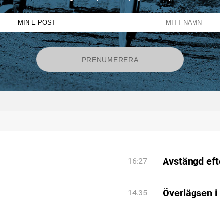
Avstängd efte
16:27
Överlägsen i
14:35