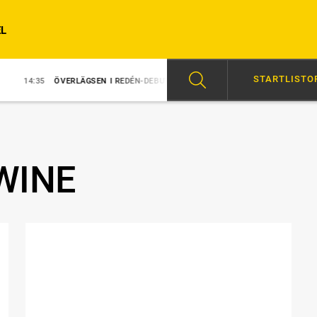
L
STARTLISTO
35
ÖVERLÄGSEN I REDÉN-DEBUT
14:31
MAJBLOMSTER KOM LÖS EFTE
WINE