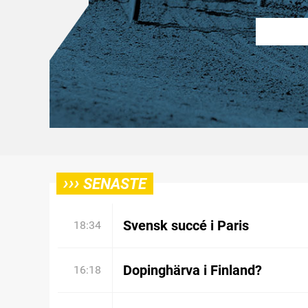
›››
SENASTE
Svensk succé i Paris
18:34
Dopinghärva i Finland?
16:18