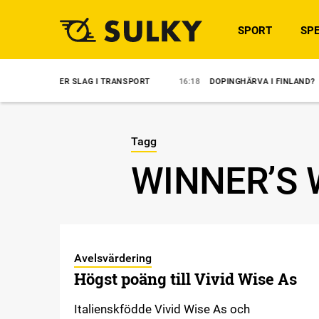
SPORT
SPE
 EFTER SLAG I TRANSPORT
16:18
DOPINGHÄRVA I FINLAND?
14:
Tagg
WINNER’S 
Avelsvärdering
Högst poäng till Vivid Wise As
Italienskfödde Vivid Wise As och