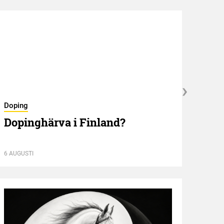
Doping
Nyför
Dopinghärva i Finland?
Öve
6 AUGUSTI
6 AUGU