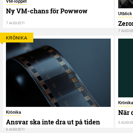
VM-loppet
Ny VM-chans för Powwow
Utblic
Zero
7 AUGUSTI
7 AUGUS
KRÖNIKA
Krönik
När 
Krönika
Ansvar ska inte dra ut på tiden
5 AUGUS
6 AUGUSTI