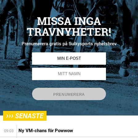
MISSA INGA
TRAVNYHETER!
Prenumerera gratis på Sulkysports nyhetsbrev
›››
SENASTE
Ny VM-chans för Powwow
09:03