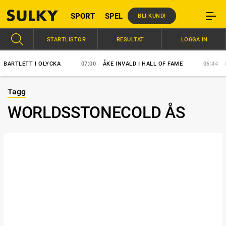
SPORT
SPEL
BLI KUND!
STARTLISTOR
RESULTAT
LOGGA IN
TLETT I OLYCKA
07:00
ÅKE INVALD I HALL OF FAME
06:44
BAN
Tagg
WORLDSSTONECOLD ÅS