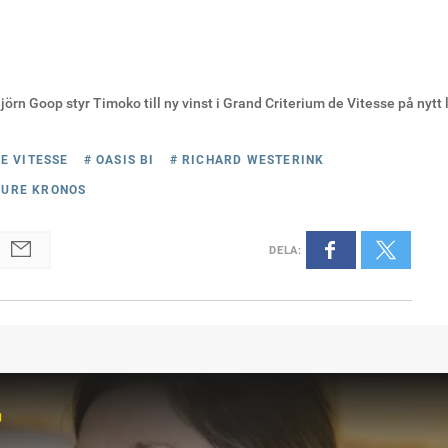
jörn Goop styr Timoko till ny vinst i Grand Criterium de Vitesse på nytt
E VITESSE
# OASIS BI
# RICHARD WESTERINK
SURE KRONOS
DELA
:
r