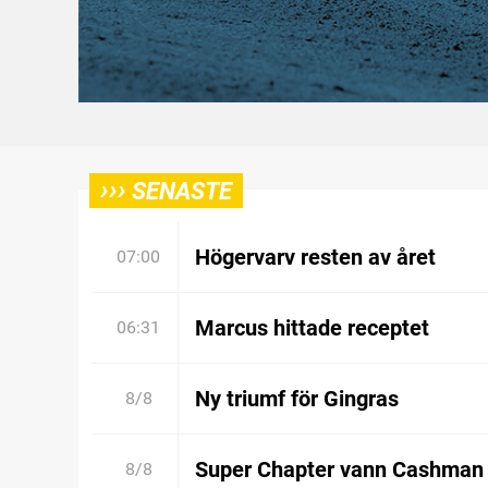
›››
SENASTE
Högervarv resten av året
07:00
Marcus hittade receptet
06:31
Ny triumf för Gingras
8/8
Super Chapter vann Cashman
8/8