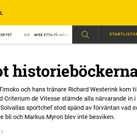
L
STARTLISTO
8/8
APEX ETTA PÅ MÅLFOTO
8/8
NY TRIUMF FÖR GINGRAS
07:0
t historieböckern
moko och hans tränare Richard Westerink kom ti
and Criterium de Vitesse stämde alla närvarande in i
Solvallas sportchef stod spänd av förväntan vad s
ulle bli och Markus Myron blev inte besviken.
17