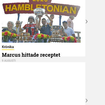
Hambl
Ape
Krönika
Marcus hittade receptet
8 AUGU
9 AUGUSTI