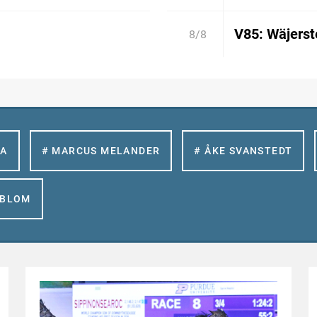
V85: Wäjerste
8/8
LA
# MARCUS MELANDER
# ÅKE SVANSTEDT
GBLOM