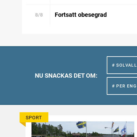
Fortsatt obesegrad
8/8
# SOLVAL
NU SNACKAS DET OM:
# PER EN
SPORT