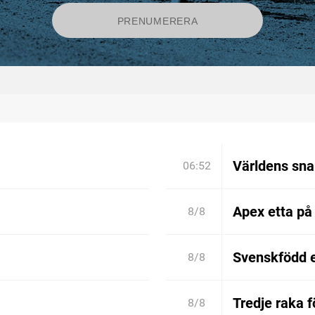
Världens sn
06:52
Apex etta på
8/8
Svenskfödd 
8/8
Tredje raka 
8/8