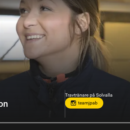
Travtränare på Solvalla
on
teamjpab