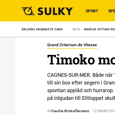
SPORT
SPE
ÄRLDENS SNABBASTE VANN
06:31
MARCUS HITTADE RECEPTET
Grand Criterium de Vitesse
Timoko mo
CAGNES-SUR-MER. Både när Ti
till sin box efter segern i Gr
spontan applåd och hurrarop. 
på inbjudan till Elitloppet sk
AV
Cecilia Kristoffersson
12 MARS 20