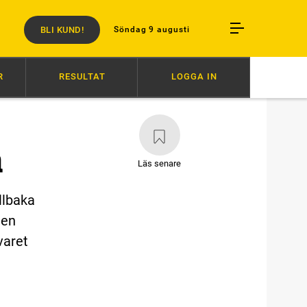
BLI KUND!
Söndag 9 augusti
R
RESULTAT
LOGGA IN
0
HÖGERVARV RESTEN AV ÅRET
06:52
VÄRLDENS SNABBASTE VANN
a
Läs senare
llbaka
 en
varet