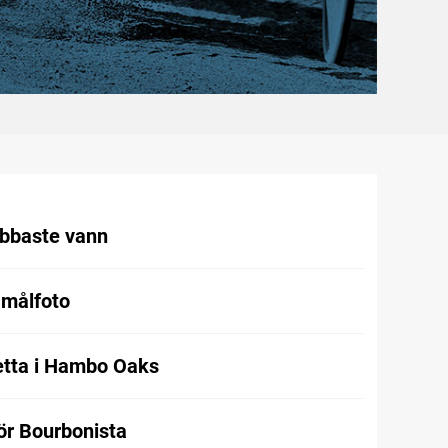
abbaste vann
 målfoto
etta i Hambo Oaks
för Bourbonista