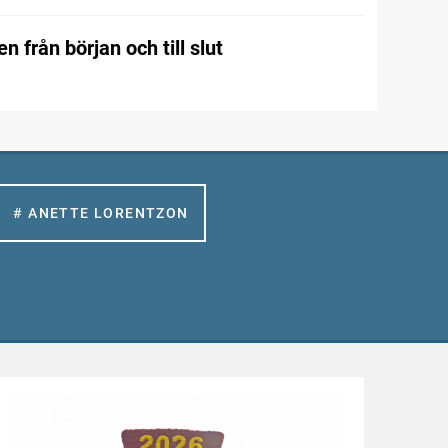
n från början och till slut
# ANETTE LORENTZON