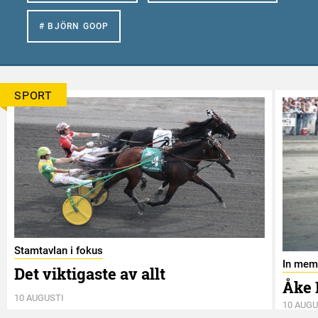
# BJÖRN GOOP
SPORT
Stamtavlan i fokus
In mem
Det viktigaste av allt
Åke 
10 AUGUSTI
10 AUGU