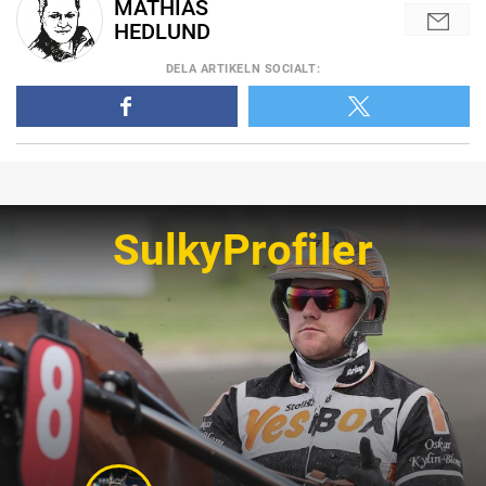
MATHIAS
HEDLUND
DELA
ARTIKELN SOCIALT
:
SulkyProfiler