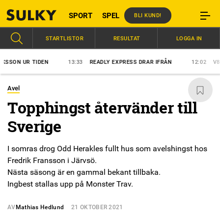
SPORT
SPEL
BLI KUND!
STARTLISTOR
RESULTAT
LOGGA IN
ON UR TIDEN
13:33
READLY EXPRESS DRAR IFRÅN
12:02
V85: Å
Avel
Topphingst återvänder till
Sverige
I somras drog Odd Herakles fullt hus som avelshingst hos
Fredrik Fransson i Järvsö.
Nästa säsong är en gammal bekant tillbaka.
Ingbest stallas upp på Monster Trav.
AV
Mathias Hedlund
21 OKTOBER 2021