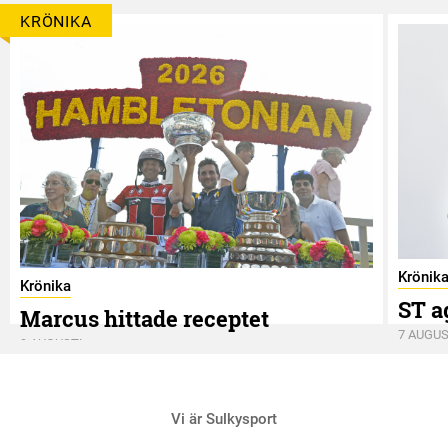
KRÖNIKA
Krönik
Krönika
ST a
Marcus hittade receptet
7 AUGUS
9 AUGUSTI
Vi är Sulkysport