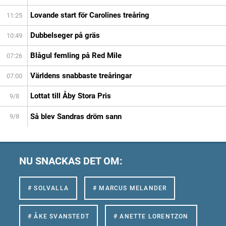
Lovande start för Carolines treåring
11:25
Dubbelseger på gräs
10:49
Blågul femling på Red Mile
07:26
Världens snabbaste treåringar
07:00
Lottat till Åby Stora Pris
9/8
Så blev Sandras dröm sann
9/8
NU SNACKAS DET OM:
# SOLVALLA
# MARCUS MELANDER
# ÅKE SVANSTEDT
# ANETTE LORENTZON