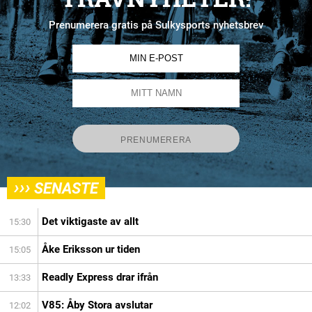
Prenumerera gratis på Sulkysports nyhetsbrev
›››
SENASTE
Det viktigaste av allt
15:30
Åke Eriksson ur tiden
15:05
Readly Express drar ifrån
13:33
V85: Åby Stora avslutar
12:02