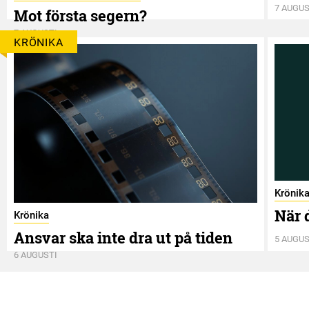
7 AUGUS
Mot första segern?
7 AUGUSTI
KRÖNIKA
Krönik
När 
Krönika
Ansvar ska inte dra ut på tiden
5 AUGUS
6 AUGUSTI