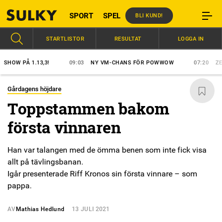
SPORT
SPEL
BLI KUND!
STARTLISTOR
RESULTAT
LOGGA IN
 PÅ 1.13,3!
09:03
NY VM-CHANS FÖR POWWOW
07:20
ZERON 
Gårdagens höjdare
Toppstammen bakom
första vinnaren
Han var talangen med de ömma benen som inte fick visa
allt på tävlingsbanan.
Igår presenterade Riff Kronos sin första vinnare – som
pappa.
AV
Mathias Hedlund
13 JULI 2021