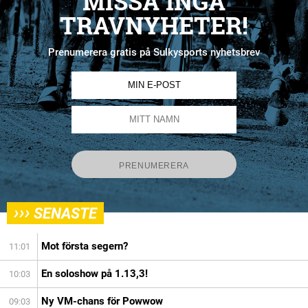
MISSA INGA
TRAVNYHETER!
Prenumerera gratis på Sulkysports nyhetsbrev
›››
SENASTE
Mot första segern?
11:01
En soloshow på 1.13,3!
10:03
Ny VM-chans för Powwow
09:03