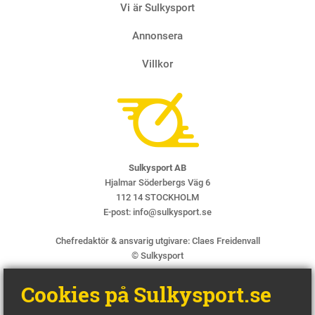
Vi är Sulkysport
Annonsera
Villkor
Sulkysport AB
Hjalmar Söderbergs Väg 6
112 14 STOCKHOLM
E-post:
info@sulkysport.se
Chefredaktör & ansvarig utgivare:
Claes Freidenvall
© Sulkysport
Cookies på Sulkysport.se