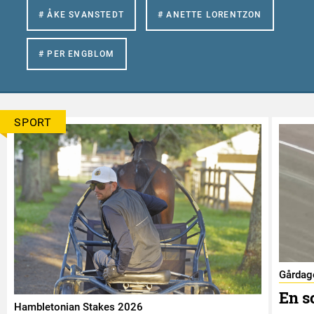
# ÅKE SVANSTEDT
# ANETTE LORENTZON
# PER ENGBLOM
SPORT
Gårdag
En s
Hambletonian Stakes 2026