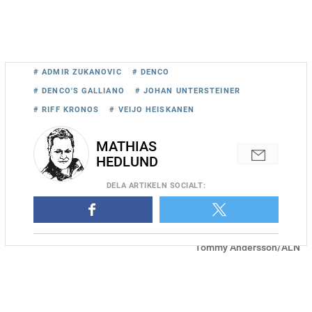
# ADMIR ZUKANOVIC
# DENCO
# DENCO'S GALLIANO
# JOHAN UNTERSTEINER
# RIFF KRONOS
# VEIJO HEISKANEN
MATHIAS
HEDLUND
DELA
ARTIKELN SOCIALT
:
Riff Kronos presenterade sin första vinnare som pappa igår. Foto
Tommy Andersson/ALN