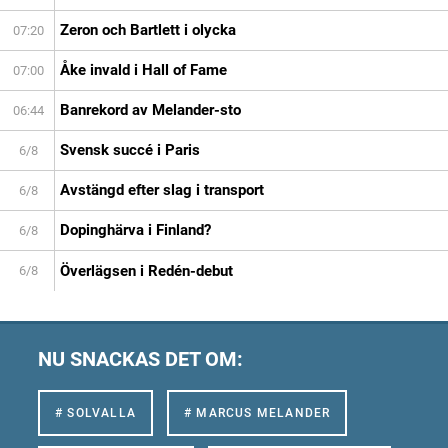
Zeron och Bartlett i olycka
07:20
Åke invald i Hall of Fame
07:00
Banrekord av Melander-sto
06:44
Svensk succé i Paris
6/8
Avstängd efter slag i transport
6/8
Dopinghärva i Finland?
6/8
Överlägsen i Redén-debut
6/8
NU SNACKAS DET OM:
# SOLVALLA
# MARCUS MELANDER