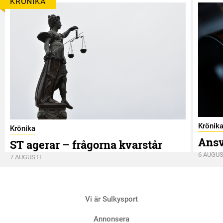
KRÖNIKA
Krönik
Krönika
Ansv
ST agerar – frågorna kvarstår
6 AUGUS
7 AUGUSTI
Vi är Sulkysport
Annonsera