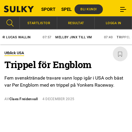
SPORT
SPEL
BLI KUND!
STARTLISTOR
RESULTAT
LOGGA IN
LUCAS WALLIN
07:57
MELLBY JINX TILL VM
07:40
TRIPPEL FÖR
Utblick USA
Trippel för Engblom
Fem svensktränade travare vann lopp igår i USA och bäst
var Per Engblom med en trippel på Yonkers Raceway.
AV
Claes Freidenvall
4 DECEMBER 2025