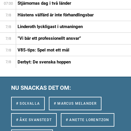
Stjärnornas dag i två länder
07:00
Hästens välfärd är inte förhandlingsbar
7/8
Linderoth lyckligast i utmaningen
7/8
”Vi bär ett professionellt ansvar”
7/8
V85-tips: Spel mot ett mål
7/8
Derbyt: De svenska hoppen
7/8
NU SNACKAS DET OM:
# SOLVALLA
# MARCUS MELANDER
# ÅKE SVANSTEDT
# ANETTE LORENTZON