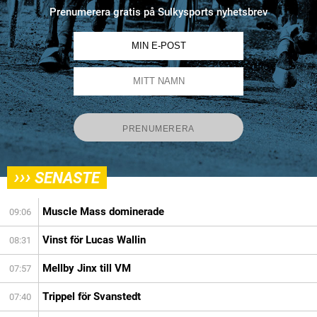
Prenumerera gratis på Sulkysports nyhetsbrev
›››
SENASTE
Muscle Mass dominerade
09:06
Vinst för Lucas Wallin
08:31
Mellby Jinx till VM
07:57
Trippel för Svanstedt
07:40