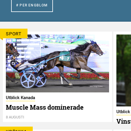
# PER ENGBLOM
SPORT
Utblick Kanada
Muscle Mass dominerade
Utblic
8 AUGUSTI
Vins
8 AUGUS