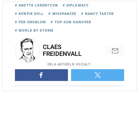
# ANETTE LORENTZON
# DIPLOMACY
# KEWPIE DOLL
# MISSPANZEE
# NANCY TAKTER
# PER ENGBLOM
# TOP GUN HANOVER
# WORLD BY STORM
CLAES
FREIDENVALL
DELA
ARTIKELN SOCIALT
:
Per Engblom tog en trippel som tränare igår på Yonkers Raceway.
Foto: Adam Ström/stalltz.se