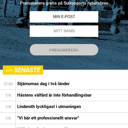
Prenumerera gratis på Sulkysports nyhetsbrev
›››
SENASTE
Stjärnornas dag i två länder
07:00
Hästens välfärd är inte förhandlingsbar
7/8
Linderoth lyckligast i utmaningen
7/8
”Vi bär ett professionellt ansvar”
7/8