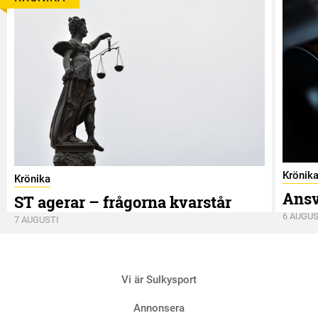
Krönik
Krönika
Ansv
ST agerar – frågorna kvarstår
6 AUGUS
7 AUGUSTI
Vi är Sulkysport
Annonsera