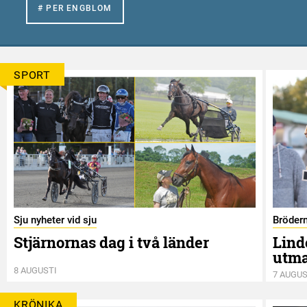
# PER ENGBLOM
SPORT
Sju nyheter vid sju
Bröder
Stjärnornas dag i två länder
Lind
utm
8 AUGUSTI
7 AUGUS
KRÖNIKA