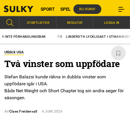
SPORT
SPEL
BLI KUND!
STARTLISTOR
RESULTAT
LOGGA IN
E FÖRHANDLINGSBAR
7/8
LINDEROTH LYCKLIGAST I UTMANINGEN
Utblick USA
Två vinster som uppfödare
Stefan Balazsi kunde räkna in dubbla vinster som
uppfödare igår i USA.
Både Net Weight och Short Chapter tog sin andra seger för
säsongen.
AV
Claes Freidenvall
4 JUNI 2026