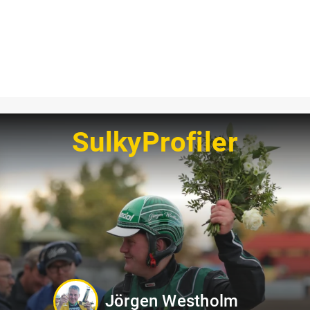
SulkyProfiler
Oskar Kylin Blom