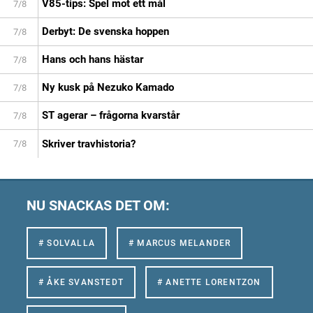
V85-tips: Spel mot ett mål
7/8
Derbyt: De svenska hoppen
7/8
Hans och hans hästar
7/8
Ny kusk på Nezuko Kamado
7/8
ST agerar – frågorna kvarstår
7/8
Skriver travhistoria?
7/8
NU SNACKAS DET OM:
# SOLVALLA
# MARCUS MELANDER
# ÅKE SVANSTEDT
# ANETTE LORENTZON