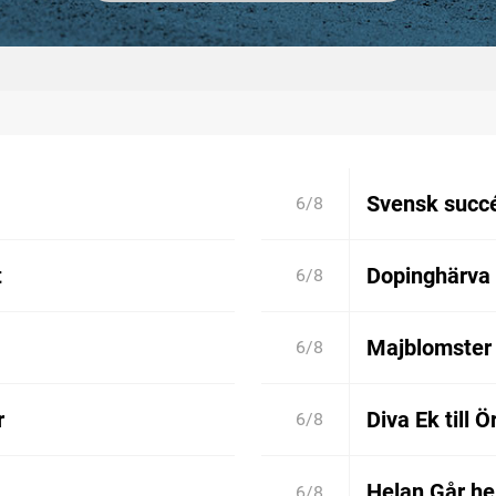
Svensk succé
6/8
t
Dopinghärva 
6/8
Majblomster 
6/8
r
Diva Ek till 
6/8
Helan Går he
6/8