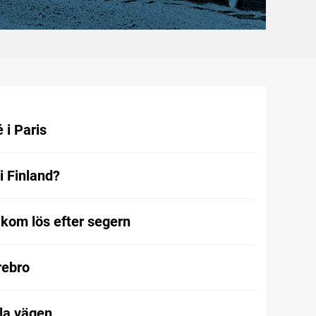
 i Paris
i Finland?
kom lös efter segern
Örebro
la vägen