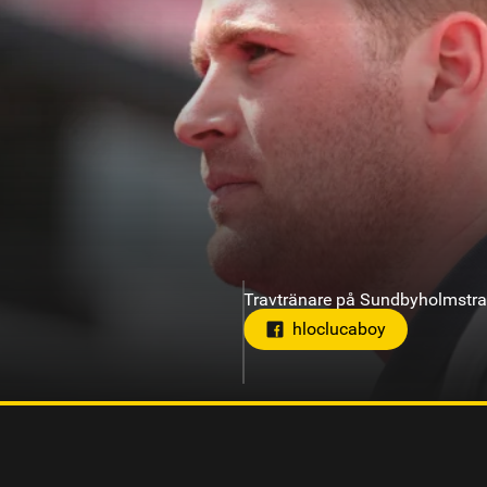
Travtränare på Gävletravet
om