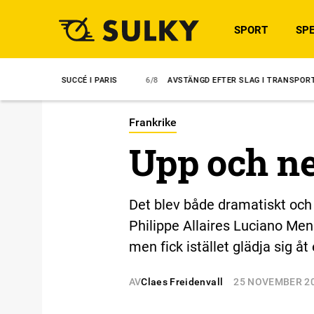
SPORT
SPE
K SUCCÉ I PARIS
6/8
AVSTÄNGD EFTER SLAG I TRANSPORT
6/8
Frankrike
Upp och ner
Det blev både dramatiskt och
Philippe Allaires Luciano Men
men fick istället glädja sig å
AV
Claes Freidenvall
25 NOVEMBER 2