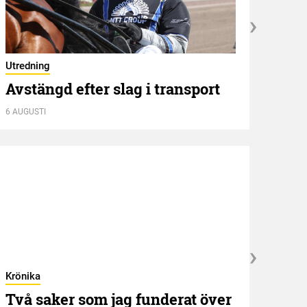
Dopi
Dop
Utredning
Avstängd efter slag i transport
6 AUGUSTI
6 AUGU
Krönika
Kröni
Två saker som jag funderat över
”NE