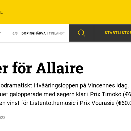
L
STARTLISTO
DOPINGHÄRVA I FINLAND?
6/8
ÖVERLÄGSEN I REDÉN-DEBUT
06:
 för Allaire
 odramatiskt i tvååringsloppen på Vincennes idag.
uet galopperade med segern klar i Prix Timoko (€6
t en vinst för Listentothemusic i Prix Vourasie (€60.
023