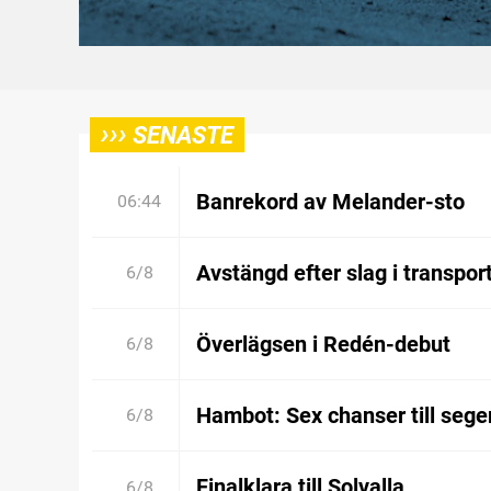
›››
SENASTE
Banrekord av Melander-sto
06:44
Avstängd efter slag i transpor
6/8
Överlägsen i Redén-debut
6/8
Hambot: Sex chanser till sege
6/8
Finalklara till Solvalla
6/8