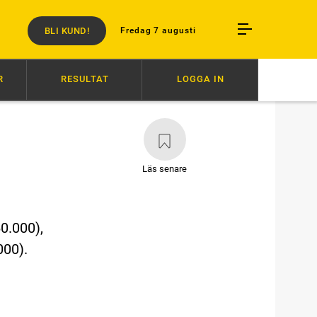
BLI KUND!
Fredag 7 augusti
R
RESULTAT
LOGGA IN
44
BANREKORD AV MELANDER-STO
6/8
SVENSK SUCCÉ I PARIS
6
Läs senare
0.000),
000).