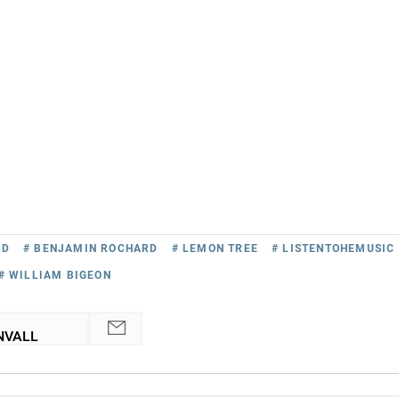
RD
# BENJAMIN ROCHARD
# LEMON TREE
# LISTENTOHEMUSIC
# WILLIAM BIGEON
NVALL