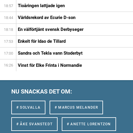
Tioåringen lattjade igen
18:57
Världsrekord av Ecurie D-son
18:44
En välförtjänt svensk Derbyseger
18:18
Enkelt för Idao de Tillard
17:53
Sandra och Tekla vann Stoderbyt
17:00
Vinst för Elke Frinta i Normandie
16:26
NU SNACKAS DET OM:
# SOLVALLA
# MARCUS MELANDER
# ÅKE SVANSTEDT
# ANETTE LORENTZON