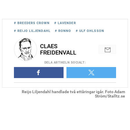
# BREEDERS CROWN
# LAVENDER
# REIJO LILJENDAHL
# RONNO
# ULF OHLSSON
CLAES
FREIDENVALL
DELA
ARTIKELN SOCIALT
:
Reijo Liljendahl handlade två ettåringar igår. Foto Adam
Ström/Stalltz.se