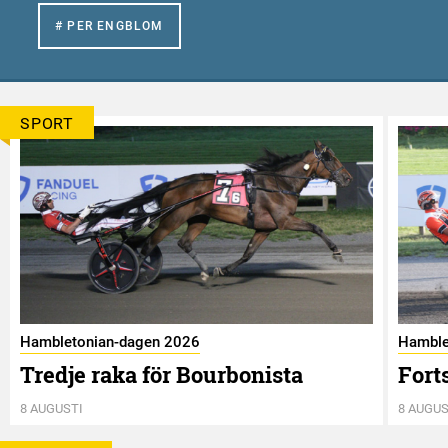
# PER ENGBLOM
SPORT
Hambletonian-dagen 2026
Hamble
Tredje raka för Bourbonista
Fort
8 AUGUSTI
8 AUGUS