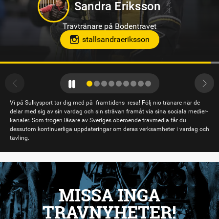
Markus B Svedberg
Travtränare på Sundbyholmstravet i Eskilstuna
Vi på Sulkysport tar dig med på framtidens resa! Följ nio tränare när de
delar med sig av sin vardag och sin strävan framåt via sina sociala medier-
kanaler. Som trogen läsare av Sveriges oberoende travmedia får du
dessutom kontinuerliga uppdateringar om deras verksamheter i vardag och
tävling.
MISSA INGA
TRAVNYHETER!