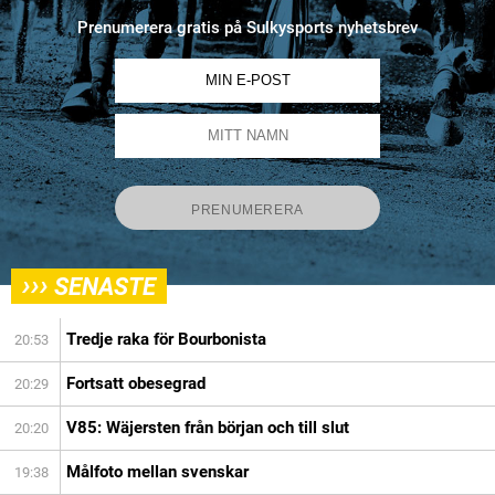
Prenumerera gratis på Sulkysports nyhetsbrev
›››
SENASTE
Tredje raka för Bourbonista
20:53
Fortsatt obesegrad
20:29
V85: Wäjersten från början och till slut
20:20
Målfoto mellan svenskar
19:38