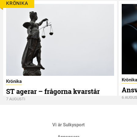
KRÖNIKA
Krönik
Krönika
Ansv
ST agerar – frågorna kvarstår
6 AUGUS
7 AUGUSTI
Vi är Sulkysport
Annonsera