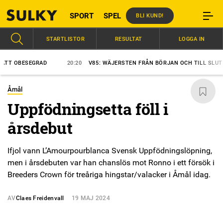
SPORT
SPEL
BLI KUND!
STARTLISTOR
RESULTAT
LOGGA IN
 OBESEGRAD
20:20
V85: WÄJERSTEN FRÅN BÖRJAN OCH TILL SLUT
Åmål
Uppfödningsetta föll i
årsdebut
Ifjol vann L’Amourpourblanca Svensk Uppfödningslöpning,
men i årsdebuten var han chanslös mot Ronno i ett försök i
Breeders Crown för treåriga hingstar/valacker i Åmål idag.
AV
Claes Freidenvall
19 MAJ 2024