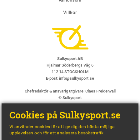
Villkor
Sulkysport AB
Hjalmar Söderbergs Väg 6
112 14 STOCKHOLM
E-post:
info@sulkysport.se
Chefredaktör & ansvarig utgivare:
Claes Freidenvall
© Sulkysport
Cookies på Sulkysport.se
Vi använder cookies för att ge dig den bästa möjliga
upplevelsen och för att analysera besökstrafik.
MADE WITH
BY
WONDERFOUR