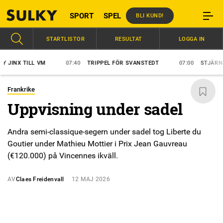
SPORT
SPEL
BLI KUND!
STARTLISTOR
RESULTAT
LOGGA IN
JINX TILL VM
07:40
TRIPPEL FÖR SVANSTEDT
07:00
STJÄRNORN
Frankrike
Uppvisning under sadel
Andra semi-classique-segern under sadel tog Liberte du
Goutier under Mathieu Mottier i Prix Jean Gauvreau
(€120.000) på Vincennes ikväll.
AV
Claes Freidenvall
12 MAJ 2026