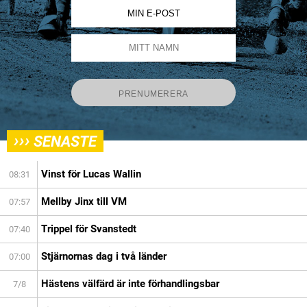
›››
SENASTE
Vinst för Lucas Wallin
08:31
Mellby Jinx till VM
07:57
Trippel för Svanstedt
07:40
Stjärnornas dag i två länder
07:00
Hästens välfärd är inte förhandlingsbar
7/8