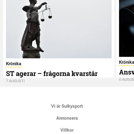
Krönik
Krönika
Ansv
ST agerar – frågorna kvarstår
6 AUGUS
7 AUGUSTI
Vi är Sulkysport
Annonsera
Villkor