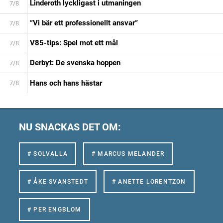
Linderoth lyckligast i utmaningen
7/8
”Vi bär ett professionellt ansvar”
7/8
V85-tips: Spel mot ett mål
7/8
Derbyt: De svenska hoppen
7/8
Hans och hans hästar
7/8
NU SNACKAS DET OM:
# SOLVALLA
# MARCUS MELANDER
# ÅKE SVANSTEDT
# ANETTE LORENTZON
# PER ENGBLOM