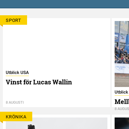
SPORT
Utblick USA
Vinst för Lucas Wallin
Utblic
Mell
8 AUGUSTI
8 AUGUS
KRÖNIKA