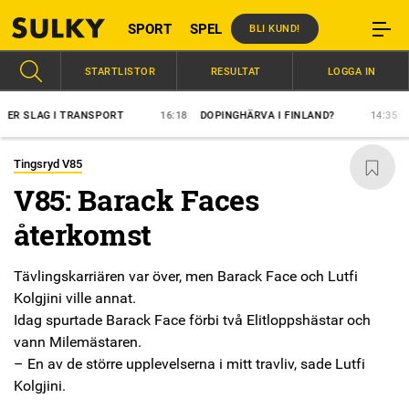
SPORT
SPEL
BLI KUND!
STARTLISTOR
RESULTAT
LOGGA IN
LAG I TRANSPORT
16:18
DOPINGHÄRVA I FINLAND?
14:35
ÖVER
Tingsryd V85
V85: Barack Faces
återkomst
Tävlingskarriären var över, men Barack Face och Lutfi
Kolgjini ville annat.
Idag spurtade Barack Face förbi två Elitloppshästar och
vann Milemästaren.
– En av de större upplevelserna i mitt travliv, sade Lutfi
Kolgjini.