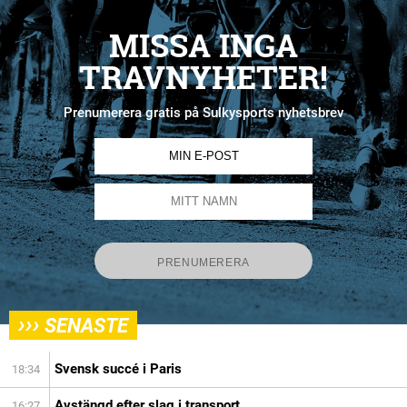
MISSA INGA
TRAVNYHETER!
Prenumerera gratis på Sulkysports nyhetsbrev
›››
SENASTE
Svensk succé i Paris
18:34
Avstängd efter slag i transport
16:27