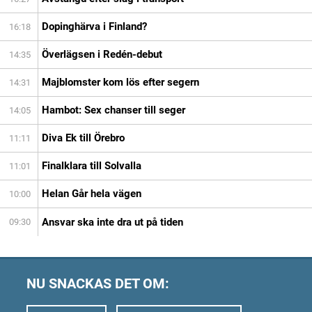
Dopinghärva i Finland?
16:18
Överlägsen i Redén-debut
14:35
Majblomster kom lös efter segern
14:31
Hambot: Sex chanser till seger
14:05
Diva Ek till Örebro
11:11
Finalklara till Solvalla
11:01
Helan Går hela vägen
10:00
Ansvar ska inte dra ut på tiden
09:30
NU SNACKAS DET OM: