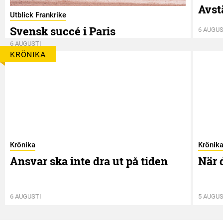
Avst
Utblick Frankrike
Svensk succé i Paris
6 AUGUS
6 AUGUSTI
KRÖNIKA
Krönika
Krönik
Ansvar ska inte dra ut på tiden
När 
6 AUGUSTI
5 AUGUS