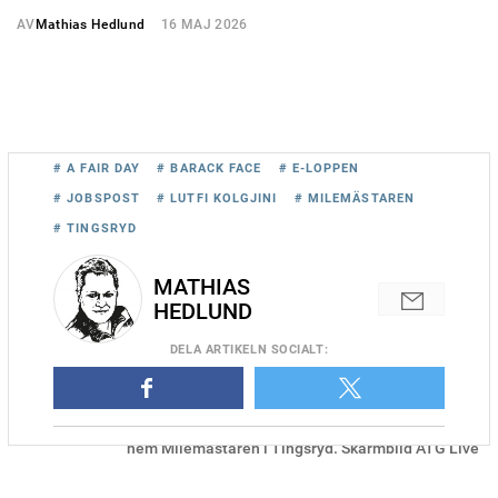
AV
Mathias Hedlund
16 MAJ 2026
# A FAIR DAY
# BARACK FACE
# E-LOPPEN
# JOBSPOST
# LUTFI KOLGJINI
# MILEMÄSTAREN
# TINGSRYD
MATHIAS
HEDLUND
DELA
ARTIKELN SOCIALT
:
Lutfi Kolgjini-träxnade Barack Face och Adrian Kolgjini spurtade
hem Milemästaren i Tingsryd. Skärmbild ATG Live