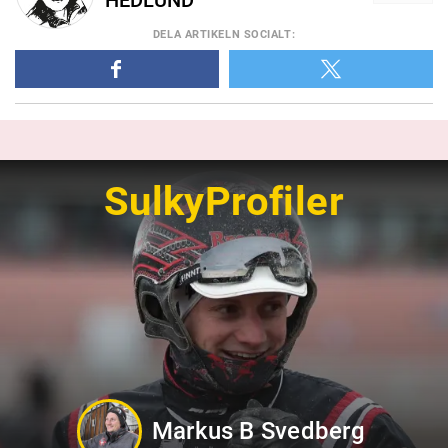
DELA
ARTIKELN SOCIALT
:
SulkyProfiler
Markus B Svedberg