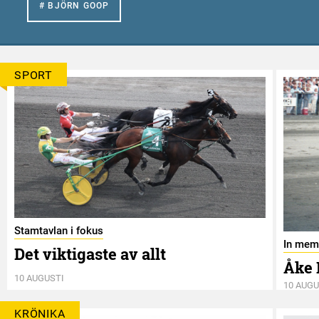
# BJÖRN GOOP
SPORT
Stamtavlan i fokus
In mem
Det viktigaste av allt
Åke 
10 AUGUSTI
10 AUGU
KRÖNIKA