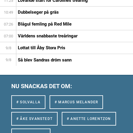
Lovande start för Carolines treåring
11:25
Dubbelseger på gräs
10:49
Blågul femling på Red Mile
07:26
Världens snabbaste treåringar
07:00
Lottat till Åby Stora Pris
9/8
Så blev Sandras dröm sann
9/8
NU SNACKAS DET OM:
# SOLVALLA
# MARCUS MELANDER
# ÅKE SVANSTEDT
# ANETTE LORENTZON