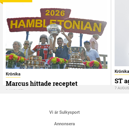
Krönik
Krönika
ST a
Marcus hittade receptet
7 AUGUS
9 AUGUSTI
Vi är Sulkysport
Annonsera