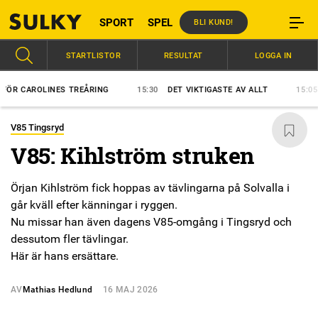
SPORT
SPEL
BLI KUND!
STARTLISTOR
RESULTAT
LOGGA IN
AROLINES TREÅRING
15:30
DET VIKTIGASTE AV ALLT
15:05
ÅKE 
V85 Tingsryd
V85: Kihlström struken
Örjan Kihlström fick hoppas av tävlingarna på Solvalla i
går kväll efter känningar i ryggen.
Nu missar han även dagens V85-omgång i Tingsryd och
dessutom fler tävlingar.
Här är hans ersättare.
AV
Mathias Hedlund
16 MAJ 2026