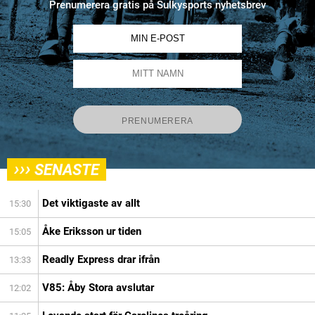
Prenumerera gratis på Sulkysports nyhetsbrev
›››
SENASTE
Det viktigaste av allt
15:30
Åke Eriksson ur tiden
15:05
Readly Express drar ifrån
13:33
V85: Åby Stora avslutar
12:02