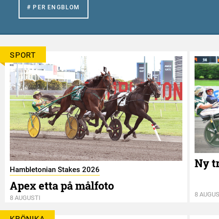
# PER ENGBLOM
SPORT
Ny t
Hambletonian Stakes 2026
Apex etta på målfoto
8 AUGUS
8 AUGUSTI
KRÖNIKA