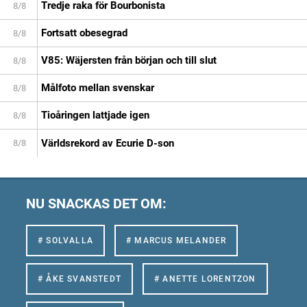
Tredje raka för Bourbonista
8/8
Fortsatt obesegrad
8/8
V85: Wäjersten från början och till slut
8/8
Målfoto mellan svenskar
8/8
Tioåringen lattjade igen
8/8
Världsrekord av Ecurie D-son
8/8
NU SNACKAS DET OM:
# SOLVALLA
# MARCUS MELANDER
# ÅKE SVANSTEDT
# ANETTE LORENTZON