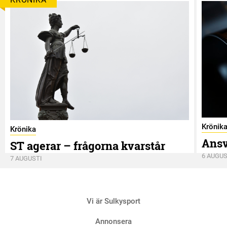
Krönik
Krönika
Ansv
ST agerar – frågorna kvarstår
6 AUGUS
7 AUGUSTI
Vi är Sulkysport
Annonsera