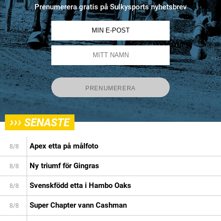
Prenumerera gratis på Sulkysports nyhetsbrev
›››
SENASTE
Apex etta på målfoto
8/8
Ny triumf för Gingras
8/8
Svenskfödd etta i Hambo Oaks
8/8
Super Chapter vann Cashman
8/8