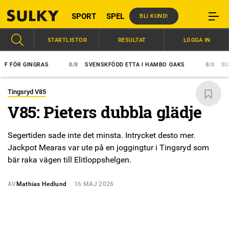
SPORT
SPEL
BLI KUND!
STARTLISTOR
RESULTAT
LOGGA IN
FÖR GINGRAS
8/8
SVENSKFÖDD ETTA I HAMBO OAKS
8/8
SUPER
Tingsryd V85
V85: Pieters dubbla glädje
Segertiden sade inte det minsta. Intrycket desto mer.
Jackpot Mearas var ute på en joggingtur i Tingsryd som
bär raka vägen till Elitloppshelgen.
AV
Mathias Hedlund
16 MAJ 2026