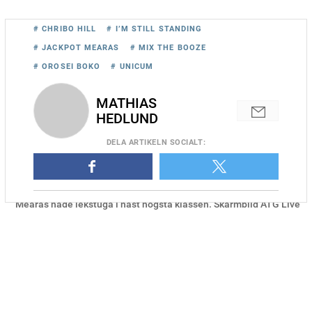
# CHRIBO HILL
# I’M STILL STANDING
# JACKPOT MEARAS
# MIX THE BOOZE
# OROSEI BOKO
# UNICUM
MATHIAS
HEDLUND
DELA
ARTIKELN SOCIALT
:
Maria Törnqvist och Dwight Pieters dubbla på V85, där Jackpot
Mearas hade lekstuga i näst högsta klassen. Skärmbild ATG Live