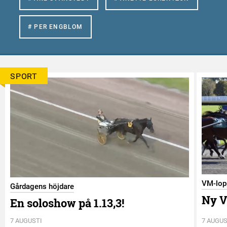
# PER ENGBLOM
SPORT
VM-lop
Gårdagens höjdare
Ny V
En soloshow på 1.13,3!
7 AUGUSTI
7 AUGUS