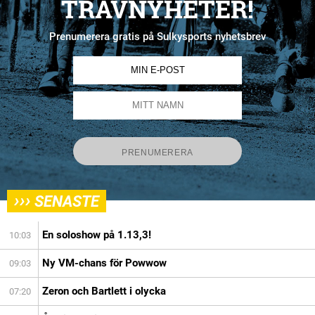
TRAVNYHETER!
Prenumerera gratis på Sulkysports nyhetsbrev
›››
SENASTE
En soloshow på 1.13,3!
10:03
Ny VM-chans för Powwow
09:03
Zeron och Bartlett i olycka
07:20