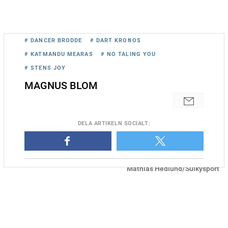
# DANCER BRODDE
# DART KRONOS
# KATMANDU MEARAS
# NO TALING YOU
# STENS JOY
MAGNUS BLOM
DELA
ARTIKELN SOCIALT
:
Dancer Brodde gör årsdebut för Johan Untersteiner. Foto
Mathias Hedlund/Sulkysport