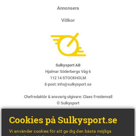
Annonsera
Villkor
Sulkysport AB
Hjalmar Söderbergs Väg 6
112 14 STOCKHOLM
E-post:
info@sulkysport.se
Chefredaktör & ansvarig utgivare:
Claes Freidenvall
© Sulkysport
Cookies på Sulkysport.se
Vi använder cookies för att ge dig den bästa möjliga