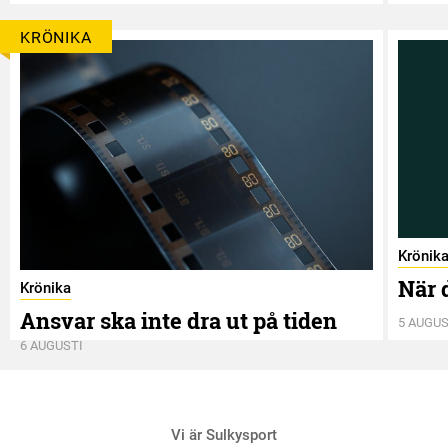
KRÖNIKA
Krönik
När 
Krönika
Ansvar ska inte dra ut på tiden
5 AUGUS
6 AUGUSTI
Vi är Sulkysport