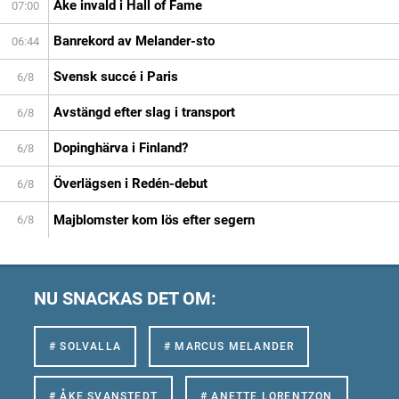
Åke invald i Hall of Fame
07:00
Banrekord av Melander-sto
06:44
Svensk succé i Paris
6/8
Avstängd efter slag i transport
6/8
Dopinghärva i Finland?
6/8
Överlägsen i Redén-debut
6/8
Majblomster kom lös efter segern
6/8
NU SNACKAS DET OM:
# SOLVALLA
# MARCUS MELANDER
# ÅKE SVANSTEDT
# ANETTE LORENTZON