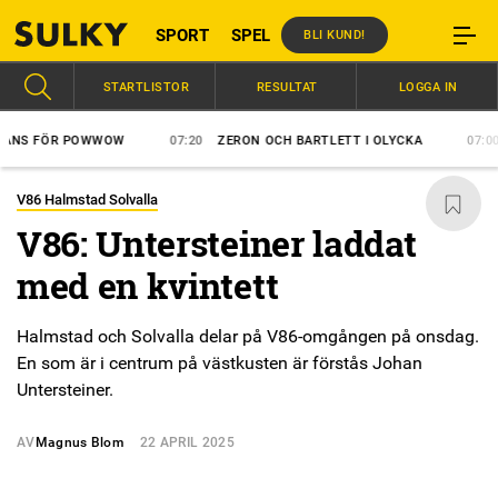
SPORT
SPEL
BLI KUND!
STARTLISTOR
RESULTAT
LOGGA IN
 FÖR POWWOW
07:20
ZERON OCH BARTLETT I OLYCKA
07:00
ÅK
V86 Halmstad Solvalla
V86: Untersteiner laddat
med en kvintett
Halmstad och Solvalla delar på V86-omgången på onsdag.
En som är i centrum på västkusten är förstås Johan
Untersteiner.
AV
Magnus Blom
22 APRIL 2025