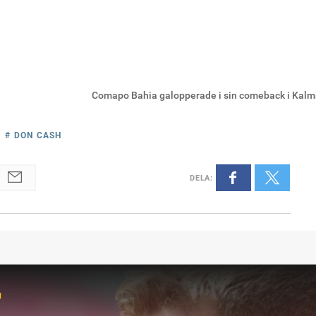
Comapo Bahia galopperade i sin comeback i Kalma
# DON CASH
DELA
:
r