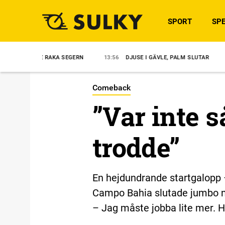
SPORT
SPE
TE RAKA SEGERN
13:56
DJUSE I GÄVLE, PALM SLUTAR
12:57
”DE
Comeback
”Var inte s
trodde”
En hejdundrande startgalopp –
Campo Bahia slutade jumbo när
– Jag måste jobba lite mer. H