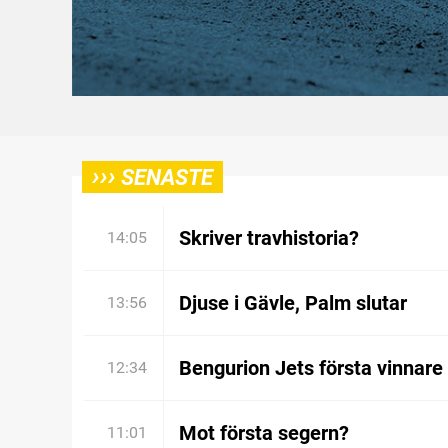
›››
SENASTE
Skriver travhistoria?
14:05
Djuse i Gävle, Palm slutar
13:56
Bengurion Jets första vinnare
12:34
Mot första segern?
11:01