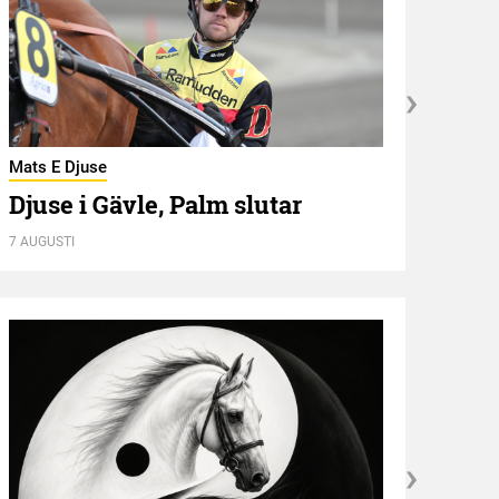
Mats E Djuse
Utbli
Djuse i Gävle, Palm slutar
”De
7 AUGUSTI
7 AUGU