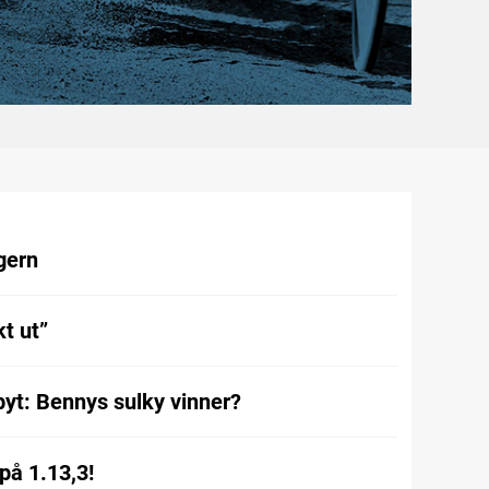
gern
t ut”
byt: Bennys sulky vinner?
på 1.13,3!