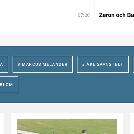
Zeron och Bar
07:20
LA
# MARCUS MELANDER
# ÅKE SVANSTEDT
GBLOM