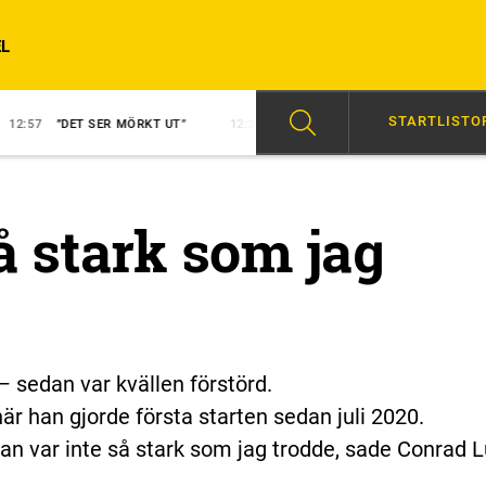
L
STARTLISTO
T SER MÖRKT UT”
12:34
BENGURION JETS FÖRSTA VINNARE
14:0
å stark som jag
 sedan var kvällen förstörd.
 han gjorde första starten sedan juli 2020.
an var inte så stark som jag trodde, sade Conrad 