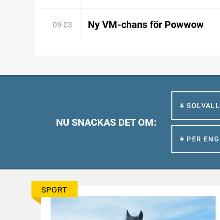
Ny VM-chans för Powwow
09:03
# SOLVAL
NU SNACKAS DET OM:
# PER EN
SPORT