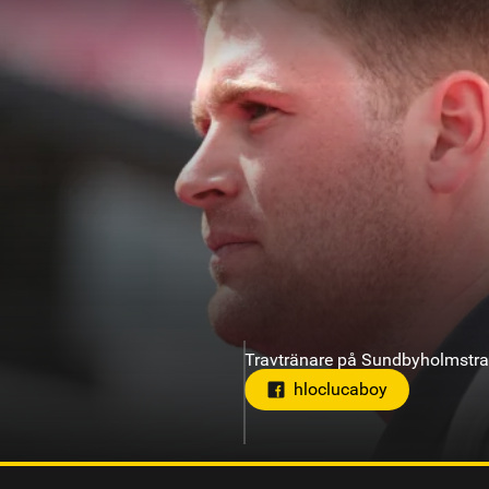
Travtränare på Bergsåker
abb