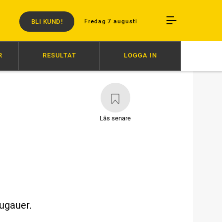
BLI KUND!
Fredag 7 augusti
R
RESULTAT
LOGGA IN
5
SKRIVER TRAVHISTORIA?
14:00
ELFTE RAKA SEGERN
13:56
D
Läs senare
Lugauer.