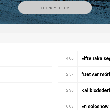
Elfte raka se
14:00
”Det ser mörk
12:57
Kallblodsder
12:30
En soloshow 
10:03