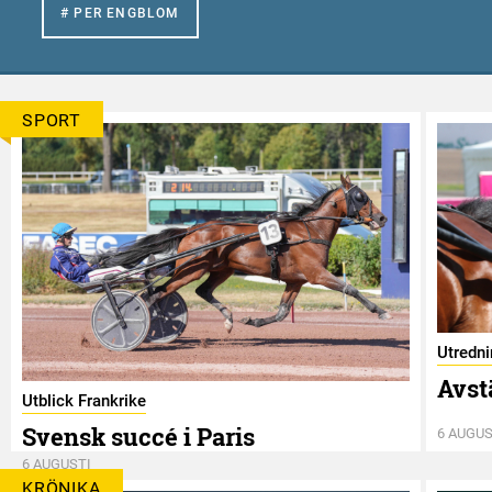
# PER ENGBLOM
SPORT
Utredn
Avst
Utblick Frankrike
Svensk succé i Paris
6 AUGUS
6 AUGUSTI
KRÖNIKA