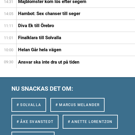
Majblomster kom lös efter segern
14:31
Hambot: Sex chanser till seger
14:05
Diva Ek till Örebro
11:11
Finalklara till Solvalla
11:01
Helan Går hela vägen
10:00
Ansvar ska inte dra ut på tiden
09:30
NU SNACKAS DET OM:
# SOLVALLA
# MARCUS MELANDER
# ÅKE SVANSTEDT
# ANETTE LORENTZON