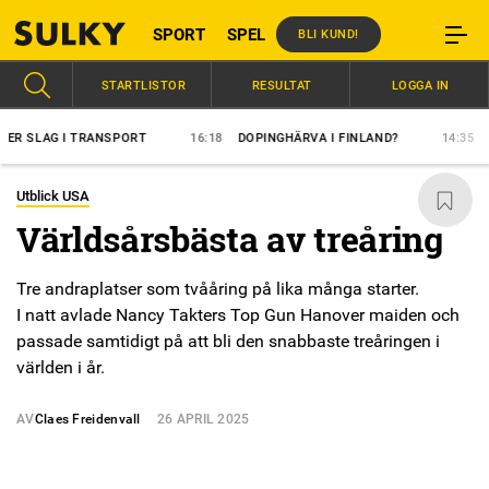
SPORT
SPEL
BLI KUND!
STARTLISTOR
RESULTAT
LOGGA IN
AG I TRANSPORT
16:18
DOPINGHÄRVA I FINLAND?
14:35
ÖVERL
Utblick USA
Världsårsbästa av treåring
Tre andraplatser som tvååring på lika många starter.
I natt avlade Nancy Takters Top Gun Hanover maiden och
passade samtidigt på att bli den snabbaste treåringen i
världen i år.
AV
Claes Freidenvall
26 APRIL 2025