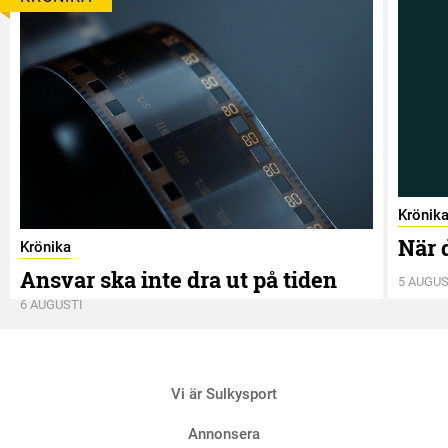
Krönik
När 
Krönika
Ansvar ska inte dra ut på tiden
5 AUGUS
6 AUGUSTI
Vi är Sulkysport
Annonsera