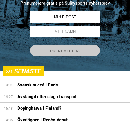
Prenumerera gratis på Sulkysports nyhetsbrev
›››
SENASTE
Svensk succé i Paris
18:34
Avstängd efter slag i transport
16:27
Dopinghärva i Finland?
16:18
Överlägsen i Redén-debut
14:35